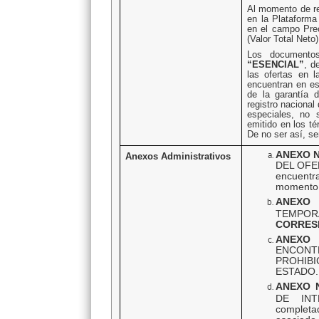
Al momento de re
en la Plataforma
en el campo Prec
(Valor Total Neto)
Los documentos
“ESENCIAL”
, d
las ofertas en l
encuentran en es
de la garantía d
registro nacional
especiales, no 
emitido en los t
De no ser así, se
ANEXO N
Anexos Administrativos
DEL OFER
encuentra
momento d
ANEXO 
TEMPOR
CORRES
ANEX
ENCON
PROHIBI
ESTADO.
ANEXO 
DE INT
complet