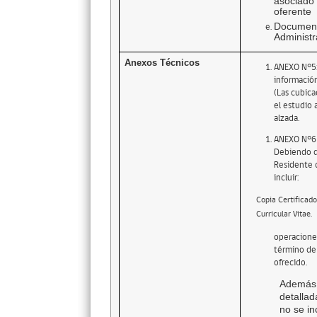
asociado
oferente
Documen
Administr
Anexos Técnicos
ANEXO N°5:
informació
(Las cubic
el estudio 
alzada.
ANEXO N°6
Debiendo d
Residente d
incluir:
Copia Certificado
Curricular Vitae.
operaciones
término de 
ofrecido.
Además
detalla
no se in