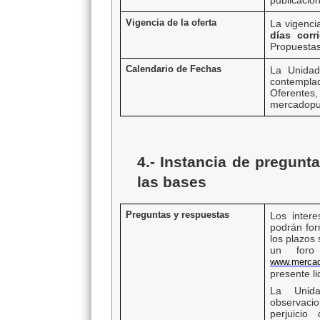
publicación
Vigencia de la oferta
La vigenci
días corr
Propuestas
Calendario de Fechas
La Unidad
contempla
Oferente
mercadopub
4.- Instancia de pregunt
las bases
Preguntas y respuestas
Los intere
podrán for
los plazos
un foro
www.mercad
presente li
La Unida
observaci
perjuicio