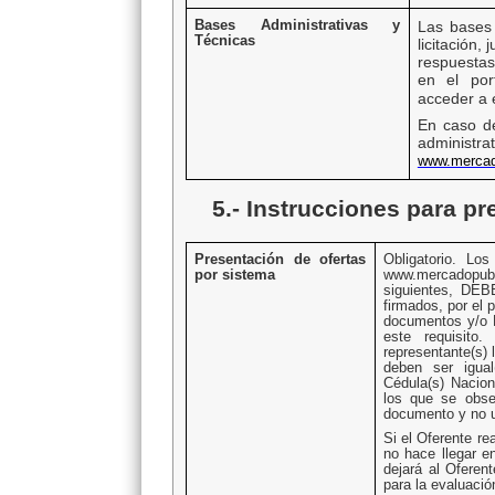
Bases Administrativas y
Las bases 
Técnicas
licitación,
respuestas
en el po
acceder a e
En caso de
administr
www.mercad
5.- Instrucciones para pr
Presentación de ofertas
Obligatorio. Lo
por sistema
www.mercadopub
siguientes, DE
firmados, por el 
documentos y/o F
este requisito.
representante(s)
deben ser igual(
Cédula(s) Nacion
los que se obse
documento y no u
Si el Oferente re
no hace llegar e
dejará al Oferen
para la evaluació