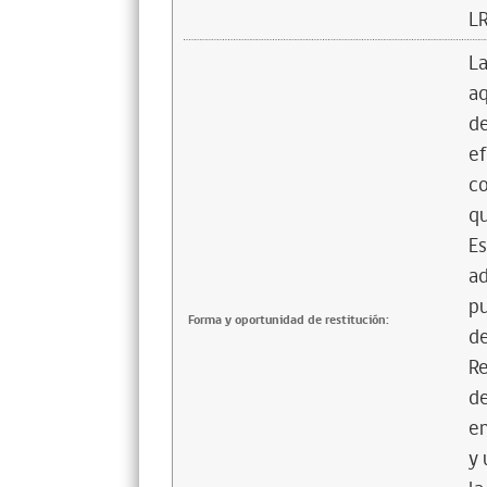
L
La
aq
de
ef
co
qu
Es
ad
pu
Forma y oportunidad de restitución:
de
Re
de
en
y 