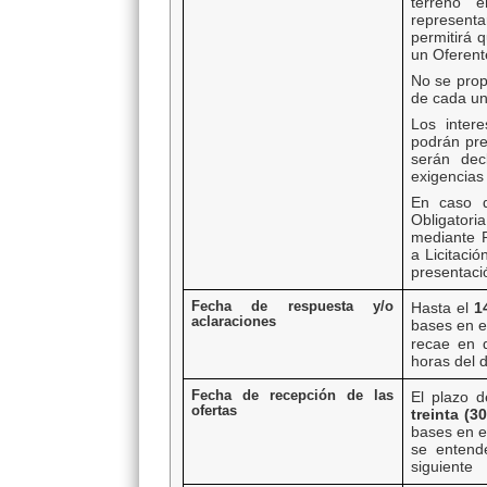
terreno 
representa
permitirá 
un Oferent
No se prop
de cada un
Los inter
podrán pre
serán dec
exigencias
En caso d
Obligatoria
mediante R
a Licitació
presentaci
Fecha de respuesta y/o
Hasta el
1
aclaraciones
bases en e
recae en 
horas del d
Fecha de recepción de las
El plazo d
ofertas
treinta (3
bases en e
se entend
siguiente