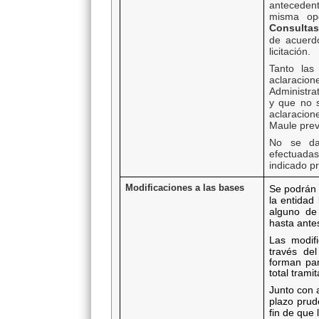
anteceden
misma op
Consultas
de acuerd
licitación.
Tanto las
aclaracion
Administra
y que no 
aclaracio
Maule prev
No se dar
efectuadas
indicado p
Modificaciones a las bases
Se podrán 
la entidad 
alguno de 
hasta antes
Las modif
través de
forman par
total trami
Junto con 
plazo prud
fin de que