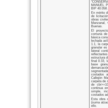
“CONSERV
MANUEL P
BIP 40.058.
En mérito d
de licitaci
obras civil
Manzanal, 
Buenas.
El proyect
comuna de 
básica cons
lechada asfá
1.1, la car
granular e
lateral con
reflectan
estructura 
final 0.33,
base gran
demarcació
segmentada,
costados a
Callejón Ma
carpeta de 
de cbr>=10
continua e
simple, in
costados ad
Esta obra d
(suma alzad
ello.