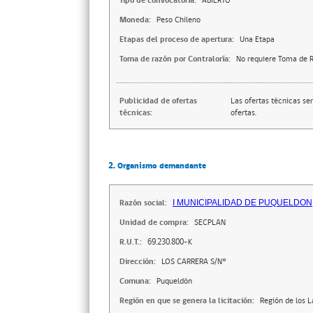
Tipo de convocatoria:
ABIERTO
Moneda:
Peso Chileno
Etapas del proceso de apertura:
Una Etapa
Toma de razón por Contraloría:
No requiere Toma de R
Publicidad de ofertas
Las ofertas técnicas se
técnicas:
ofertas.
2. Organismo demandante
Razón social:
I MUNICIPALIDAD DE PUQUELDON
Unidad de compra:
SECPLAN
R.U.T.:
69.230.800-K
Dirección:
LOS CARRERA S/N°
Comuna:
Puqueldón
Región en que se genera la licitación:
Región de los 