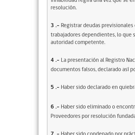
inhabilidad regirá una vez que se e
resolución.
3
.-
Registrar deudas previsionales
trabajadores dependientes, lo que s
autoridad competente.
4
.-
La presentación al Registro Na
documentos falsos, declarado así po
5
.-
Haber sido declarado en quiebra
6
.-
Haber sido eliminado o encontr
Proveedores por resolución fundada
7
.-
Haber sido condenado por prácti