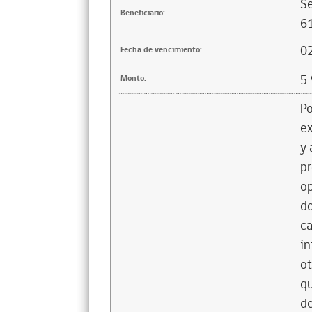
Se
Beneficiario:
6
0
Fecha de vencimiento:
5
Monto:
Po
ex
y 
pr
o
do
ca
in
ot
qu
de