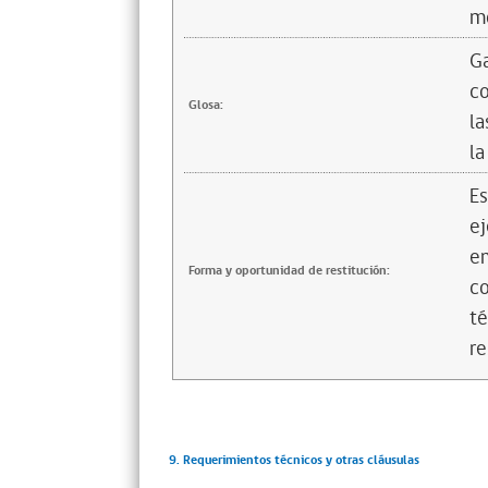
mo
Ga
co
Glosa:
la
la
Es
ej
em
Forma y oportunidad de restitución:
co
té
re
9. Requerimientos técnicos y otras cláusulas