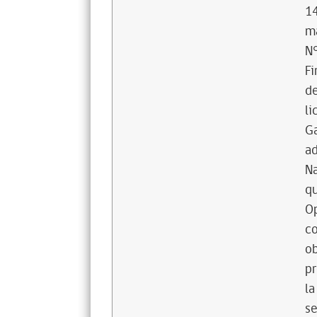
14
ma
N°
Fi
de
li
Ga
ad
Na
qu
O
co
ob
pr
la
se