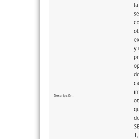
la
se
co
ob
ex
y 
pr
o
do
ca
in
Descripción:
ot
qu
de
SE
1,