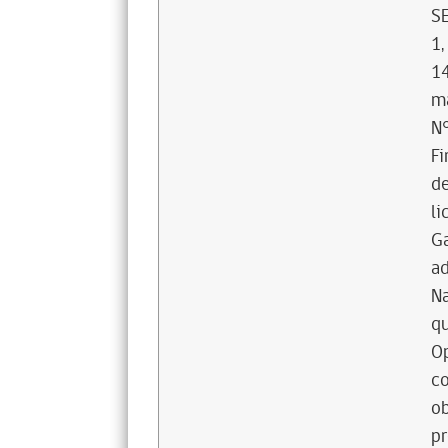
SE
1,
14
ma
N°
Fi
de
li
Ga
ad
Na
qu
O
co
ob
pr