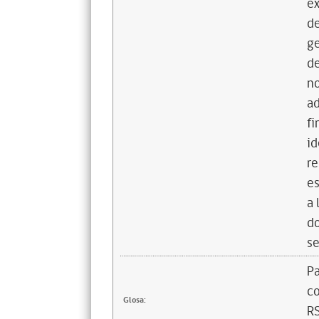
ex
de
g
de
no
a
fi
id
re
es
a 
do
se
Pa
c
Glosa:
R