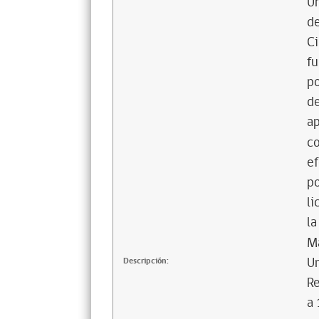
Un
de
Ci
fu
po
de
ap
co
ef
po
li
la
Ma
U
Descripción:
Re
a 