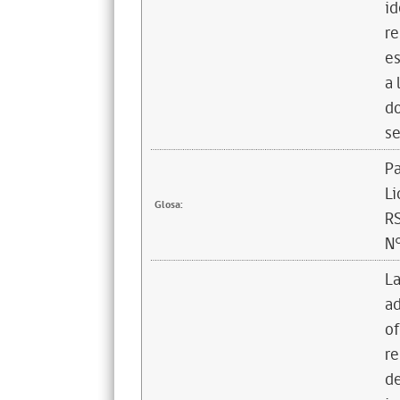
id
re
es
a 
do
se
Pa
L
Glosa:
R
N
La
ad
of
re
de