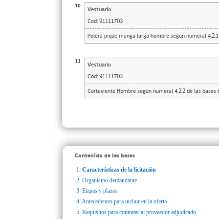
10
Vestuario
Cod:
91111703
Polera pique manga larga hombre según numeral 4.2.1 
11
Vestuario
Cod:
91111703
Cortaviento Hombre según numeral 4.2.2 de las bases 
Contenido de las bases
1.
Características de la licitación
2.
Organismo demandante
3.
Etapas y plazos
4.
Antecedentes para incluir en la oferta
5.
Requisitos para contratar al proveedor adjudicado