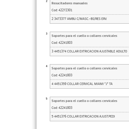
2
Resucitadores manuales
Cod:
42272301
2 3473377 AMBU C/MASC.-BS/RES ERV.
3
Soportes para el cuello o collares cervicales
Cod:
42241803
3 4451374 COLLAR EXTRICACION AJUSTABLE ADULTO
4
Soportes para el cuello o collares cervicales
Cod:
42241803
4 4451359 COLLAR CERVICAL MIAMI "J" TA
5
Soportes para el cuello o collares cervicales
Cod:
42241803
5 4451376 COLLAR EXTRICACION AJUST.PEDI