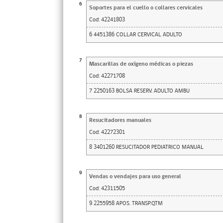
6
Soportes para el cuello o collares cervicales
Cod:
42241803
6 4451386 COLLAR CERVICAL ADULTO
7
Mascarillas de oxígeno médicas o piezas
Cod:
42271708
7 2250163 BOLSA RESERV. ADULTO AMBU
8
Resucitadores manuales
Cod:
42272301
8 3401260 RESUCITADOR PEDIATRICO MANUAL
9
Vendas o vendajes para uso general
Cod:
42311505
9 2255958 APOS. TRANSP.QTM