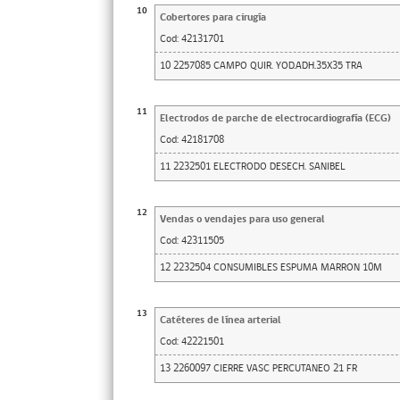
10
Cobertores para cirugía
Cod:
42131701
10 2257085 CAMPO QUIR. YOD.ADH.35X35 TRA
11
Electrodos de parche de electrocardiografía (ECG)
Cod:
42181708
11 2232501 ELECTRODO DESECH. SANIBEL
12
Vendas o vendajes para uso general
Cod:
42311505
12 2232504 CONSUMIBLES ESPUMA MARRON 10M
13
Catéteres de línea arterial
Cod:
42221501
13 2260097 CIERRE VASC PERCUTANEO 21 FR