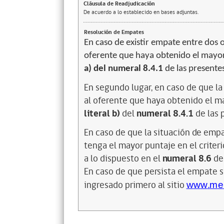
Cláusula de Readjudicación
De acuerdo a lo establecido en bases adjuntas.
Resolución de Empates
En caso de existir empate entre dos o
oferente que haya obtenido el mayor 
a) del numeral 8.4.1
de las presentes
En segundo lugar, en caso de que la
al oferente que haya obtenido el ma
literal b)
del
numeral 8.4.1
de las 
En ca
s
o
d
e
qu
e la s
i
tuación
d
e
e
m
p
t
e
n
g
a el
m
a
y
o
r
pun
ta
j
e en el cri
t
er
a lo
d
is
pu
e
s
t
o en el
nu
m
e
r
a
l
8
.
6
d
e
En ca
s
o de
q
u
e
p
e
r
s
i
sta el e
m
p
a
te s
i
n
g
resado pr
im
ero al sit
i
o
w
w
w
.
m
e