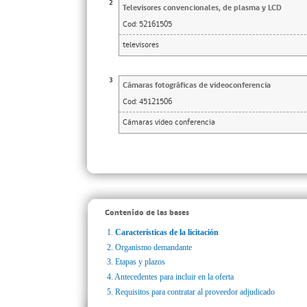
2
Televisores convencionales, de plasma y LCD
Cod:
52161505
televisores
3
Cámaras fotográficas de videoconferencia
Cod:
45121506
Cámaras video conferencia
Contenido de las bases
1.
Características de la licitación
2.
Organismo demandante
3.
Etapas y plazos
4.
Antecedentes para incluir en la oferta
5.
Requisitos para contratar al proveedor adjudicado