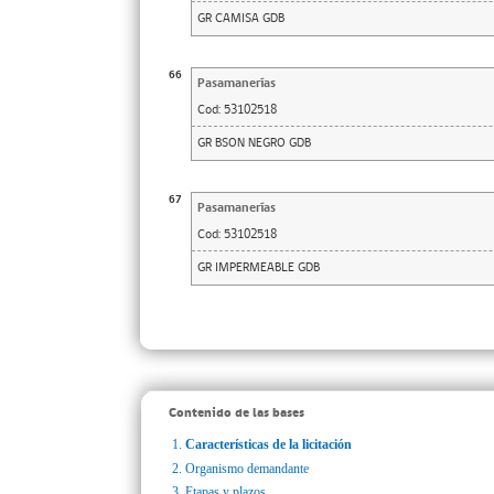
GR CAMISA GDB
66
Pasamanerías
Cod:
53102518
GR BSON NEGRO GDB
67
Pasamanerías
Cod:
53102518
GR IMPERMEABLE GDB
Contenido de las bases
1.
Características de la licitación
2.
Organismo demandante
3.
Etapas y plazos