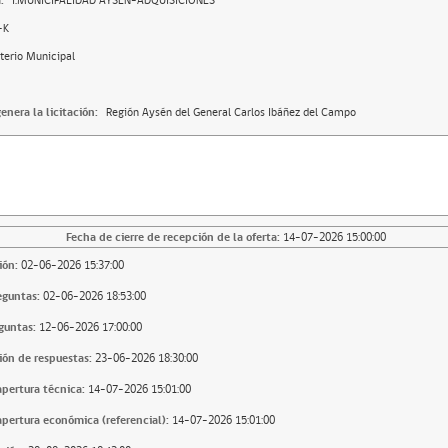
:
I.MUNICIPALIDAD AYSEN-ADQUISICIONES
-K
erio Municipal
enera la licitación:
Región Aysén del General Carlos Ibáñez del Campo
Fecha de cierre de recepción de la oferta:
14-07-2026 15:00:00
ión:
02-06-2026 15:37:00
eguntas:
02-06-2026 18:53:00
guntas:
12-06-2026 17:00:00
ión de respuestas:
23-06-2026 18:30:00
apertura técnica:
14-07-2026 15:01:00
apertura económica (referencial):
14-07-2026 15:01:00