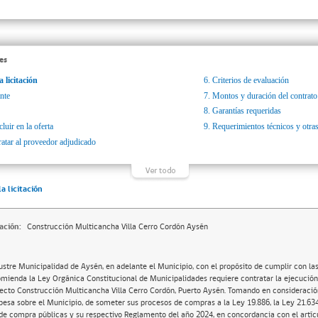
es
a licitación
6.
Criterios de evaluación
nte
7.
Montos y duración del contrato
8.
Garantías requeridas
luir en la oferta
9.
Requerimientos técnicos y otras
ratar al proveedor adjudicado
la licitación
ación:
Construcción Multicancha Villa Cerro Cordón Aysén
lustre Municipalidad de Aysén, en adelante el Municipio, con el propósito de cumplir con la
mienda la Ley Orgánica Constitucional de Municipalidades requiere contratar la ejecución 
ecto Construcción Multicancha Villa Cerro Cordón, Puerto Aysén. Tomando en consideración
pesa sobre el Municipio, de someter sus procesos de compras a la Ley 19.886, la Ley 21.6
de compra públicas y su respectivo Reglamento del año 2024, en concordancia con el artíc