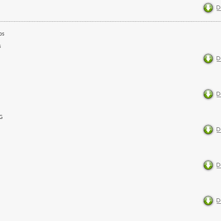
os
s
G