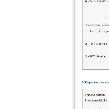
6.-
Factibilidad Ele
Documentos Econó
1.-
Anexos Econom
2.-
PPTO Electrico
3.-
PPTO General
5. Requisitos para co
Persona natural
Encontrarse hábil en 