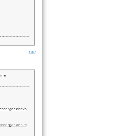
Subir
irmar