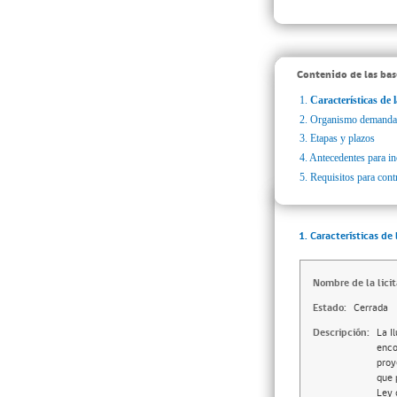
Contenido de las bas
1.
Características de l
2.
Organismo demanda
3.
Etapas y plazos
4.
Antecedentes para inc
5.
Requisitos para cont
1. Características de 
Nombre de la licit
Estado:
Cerrada
Descripción:
La I
enco
proy
que 
Ley 