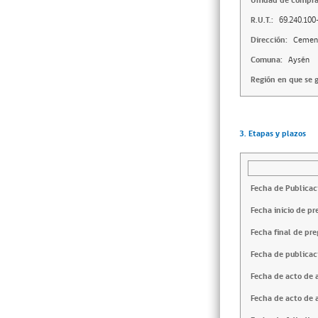
Unidad de compra
R.U.T.:
69.240.100
Dirección:
Cement
Comuna:
Aysén
Región en que se g
3. Etapas y plazos
Fecha de Publicac
Fecha inicio de pr
Fecha final de pre
Fecha de publicac
Fecha de acto de 
Fecha de acto de 