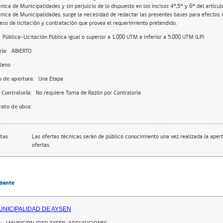
nica de Municipalidades y sin perjuicio de lo dispuesto en los incisos 4°,5° y 6° del artícul
nica de Municipalidades, surge la necesidad de redactar las presentes bases para efectos d
eso de licitación y contratación que provea el requerimiento pretendido.
Pública-Licitación Pública igual o superior a 1.000 UTM e inferior a 5.000 UTM (LP)
ia:
ABIERTO
leno
o de apertura:
Una Etapa
 Contraloría:
No requiere Toma de Razón por Contraloría
rato de obra:
rtas
Las ofertas técnicas serán de público conocimiento una vez realizada la apert
ofertas.
dante
MUNICIPALIDAD DE AYSEN