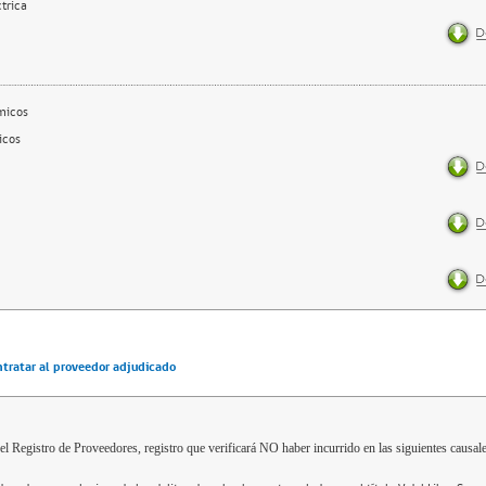
ctrica
micos
icos
ntratar al proveedor adjudicado
el Registro de Proveedores, registro que verificará NO haber incurrido en las siguientes causale