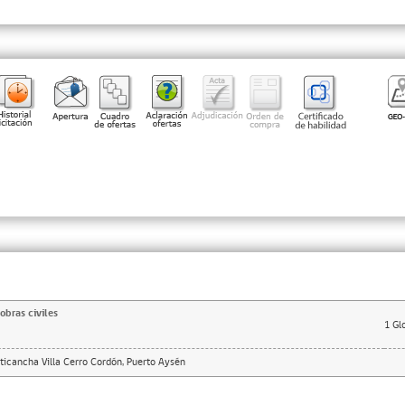
obras civiles
1
Gl
icancha Villa Cerro Cordón, Puerto Aysén