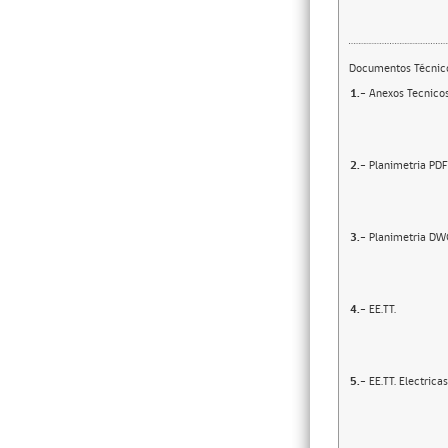
Documentos Técnic
1.-
Anexos Tecnico
2.-
Planimetria PDF
3.-
Planimetria DW
4.-
EE.TT.
5.-
EE.TT. Electricas