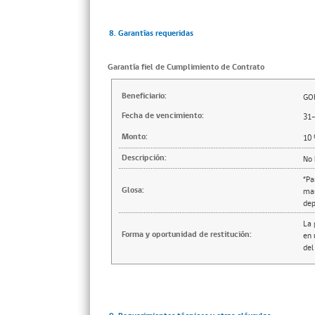
8. Garantías requeridas
Garantía fiel de Cumplimiento de Contrato
Beneficiario:
GO
Fecha de vencimiento:
31
Monto:
10
Descripción:
No 
“Pa
Glosa:
man
dep
La 
Forma y oportunidad de restitución:
en 
del