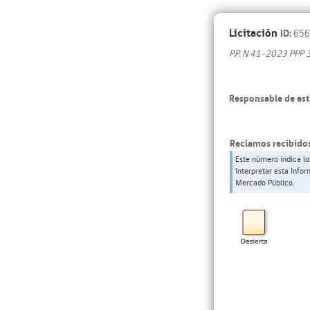
Licitación
ID:
656
P.P. N 41-2023 PP
Responsable de est
Reclamos recibidos
Este número indica lo
interpretar esta info
Mercado Público.