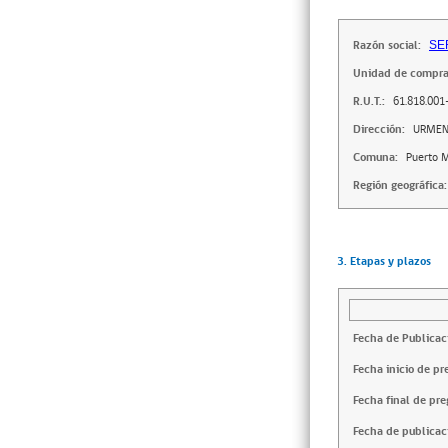
Razón social:
SE
Unidad de compra
R.U.T.:
61.818.001
Dirección:
URMEN
Comuna:
Puerto 
Región geográfica:
3. Etapas y plazos
Fecha de Publicac
Fecha inicio de pr
Fecha final de pre
Fecha de publicac