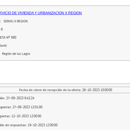
RVICIO DE VIVIENDA Y URBANIZACION X REGION
:
SERVIU X REGION
-8
ETA Nº 680
Montt
Región de los Lagos
Fecha de cierre de recepción de la oferta:
26-10-2023 10:00:00
ión:
27-09-2023 8:42:24
eguntas:
27-09-2023 12:01:00
guntas:
12-10-2023 12:00:00
ión de respuestas:
19-10-2023 12:00:00