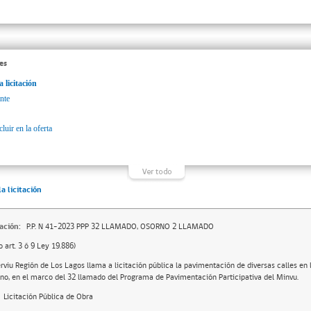
es
a licitación
nte
luir en la oferta
la licitación
ación:
P.P. N 41-2023 PPP 32 LLAMADO, OSORNO 2 LLAMADO
o art. 3 ó 9 Ley 19.886)
erviu Región de Los Lagos llama a licitación pública la pavimentación de diversas calles e
no, en el marco del 32 llamado del Programa de Pavimentación Participativa del Minvu.
Licitación Pública de Obra