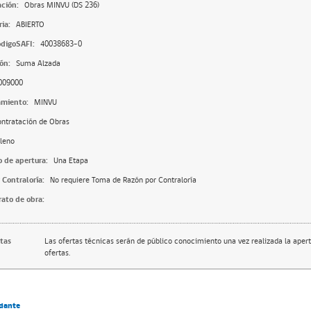
ación:
Obras MINVU (DS 236)
ia:
ABIERTO
digoSAFI:
40038683-0
ón:
Suma Alzada
009000
amiento:
MINVU
ntratación de Obras
leno
o de apertura:
Una Etapa
 Contraloría:
No requiere Toma de Razón por Contraloría
rato de obra:
rtas
Las ofertas técnicas serán de público conocimiento una vez realizada la apert
ofertas.
dante