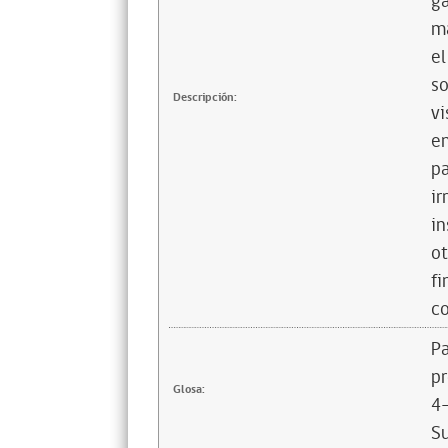
ga
ma
el
so
Descripción:
vi
en
pa
ir
in
ot
fi
co
Pa
pr
Glosa:
4-
Su