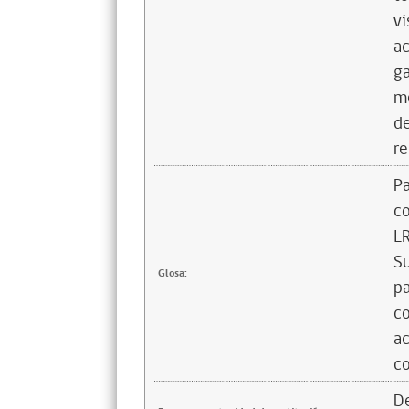
vi
a
ga
me
de
re
Pa
co
LR
Su
Glosa:
pa
co
ac
co
De