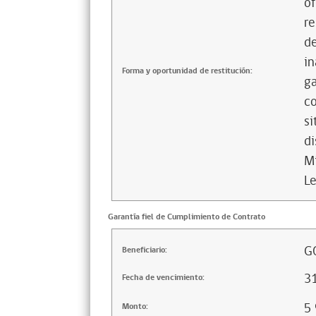
of
re
de
in
Forma y oportunidad de restitución:
ga
co
si
di
Mi
Le
Garantía fiel de Cumplimiento de Contrato
G
Beneficiario:
3
Fecha de vencimiento:
5
Monto: