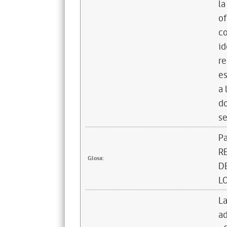
la
of
co
id
re
es
a 
do
se
Pa
R
Glosa:
D
LO
La
ad