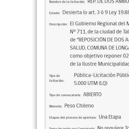
REP. DE DOS AMB
Nombre de la licitación:
Desierta (o art. 3 ó 9 Ley 19.8
Estado:
El Gobierno Regional del 
Descripción:
N° 711, de la ciudad de Tal
de “REPOSICIÓN DE DOS 
SALUD, COMUNA DE LONGAVÍ
como objetivo reponer 02
de la Ilustre Municipalida
Pública-Licitación Públi
Tipo de
licitación:
5.000 UTM (LQ)
ABIERTO
Tipo de convocatoria:
Peso Chileno
Moneda:
Una Etapa
Etapas del proceso de apertura:
No requiere T
Toma de razón por Contraloría: