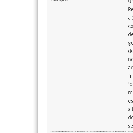
U
Descripción:
Re
a 
ex
de
g
de
no
a
fi
id
re
es
a 
do
se