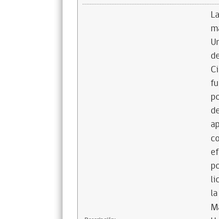
La
ma
Un
de
Ci
fu
po
de
ap
co
ef
po
li
la
Ma