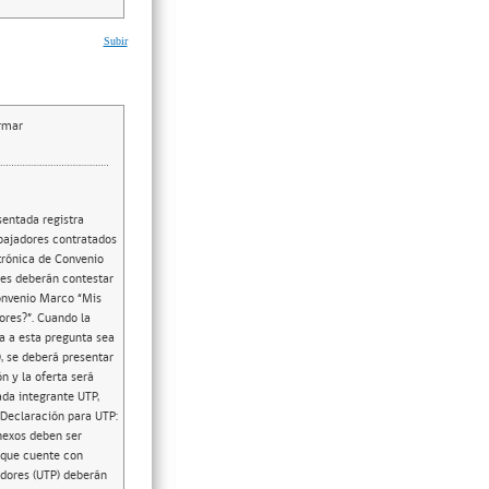
Subir
irmar
sentada registra
abajadores contratados
ctrónica de Convenio
es deberán contestar
Convenio Marco “Mis
ores?”. Cuando la
a a esta pregunta sea
, se deberá presentar
n y la oferta será
ada integrante UTP,
 Declaración para UTP:
nexos deben ser
o que cuente con
edores (UTP) deberán