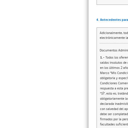
4. Antecedentes para 
Adicionalmente, tod
electrónicamente la
Documentos Adminis
1.-
Todos los oferen
saldos insolutos de
en los últimos 2 añ
Marco “Mis Condici
obligatoria y espec
Condiciones Comerci
respuesta a esta pr
“SÍ”, esto es, trat
obligatoriamente la 
declarada inadmisib
con salvedad del ap
debe ser completado
firmados por la per
facultades suficien