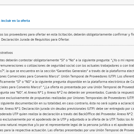
incluir en la oferta
os los proveedores para ofertar en esta licitación, deberán obligatoriamente confirmar y f
 Declaración Jurada de Requisitos para Ofertar.
trativos
tes deberán contestar obligatoriamente “Sí” o “No” a la siguiente pregunta: “¿Yo o mi repre
 remuneraciones o cotizaciones de seguridad social con los actuales trabajadores o con tr
os?”, la que se encuentra en la sección “Garantías Generales” a través de la plataforma ele
ones Comerciales para Convenio Marco”. Unión Temporal de Proveedores (UTP): Los oferent
íficamente “SÍ” o “NO” a la siguiente pregunta disponible en la plataforma electrónica de 
ales para Convenio Marco”: “¿La oferta es presentada por una Unión Temporal de Proveed
egunta sea “NO”, el Anexo N°1 y Anexo N°2 no deberán ser presentados. Cuando la respuest
ándose exclusivamente de propuestas realizadas por Uniones Temporales de Proveedores (UTP)
siguiente documentación en su totalidad, en caso contrario, ésta no será sujeta a aclaració
le: Anexo N°1: Declaración jurada sin deudas previsionales (UTP): debe ser entregado por c
oderado UTP quien realiza la declaración a través del BackOffice del Proveedor. Anexo N°2:
 exclusivamente por el apoderado de la UTP y adjuntado a la oferta de la UTP. Todos los A
sona natural respectiva y/o por el representante legal de la persona jurídica o el apoderad
tes para la respectiva actuación. Las ofertas presentadas por una Unión Temporal de Prove