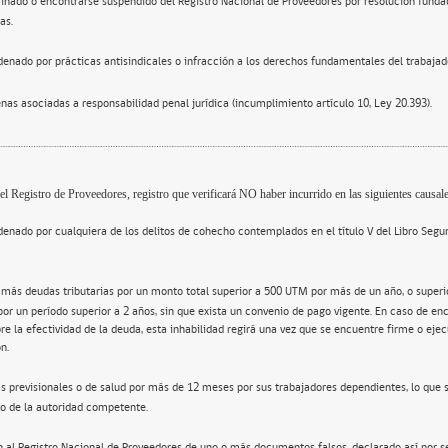
inado o encontrarse suspendido del Registro Nacional de Proveedores por resolución funda
as.
enado por prácticas antisindicales o infracción a los derechos fundamentales del trabajad
nas asociadas a responsabilidad penal jurídica (incumplimiento artículo 10, Ley 20.393).
el Registro de Proveedores, registro que verificará NO haber incurrido en las siguientes causale
enado por cualquiera de los delitos de cohecho contemplados en el título V del Libro Segu
 más deudas tributarias por un monto total superior a 500 UTM por más de un año, o super
por un período superior a 2 años, sin que exista un convenio de pago vigente. En caso de en
re la efectividad de la deuda, esta inhabilidad regirá una vez que se encuentre firme o ejec
n.
s previsionales o de salud por más de 12 meses por sus trabajadores dependientes, lo que 
o de la autoridad competente.
n al Registro Nacional de Proveedores de uno o más documentos falsos, declarado así por s