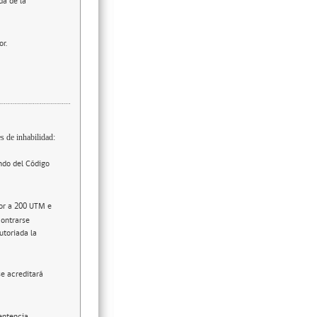
da de la
or.
s de inhabilidad:
ndo del Código
ior a 200 UTM e
contrarse
utoriada la
se acreditará
entencia