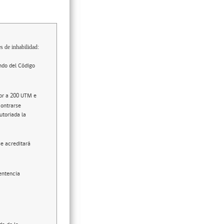
s de inhabilidad:
ndo del Código
ior a 200 UTM e
contrarse
utoriada la
se acreditará
entencia