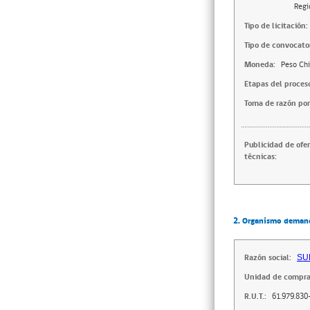
Regi
Tipo de licitación:
Tipo de convocator
Moneda:
Peso Chi
Etapas del proces
Toma de razón por
Publicidad de ofe
técnicas:
2. Organismo deman
Razón social:
SU
Unidad de compra
R.U.T.:
61.979.830