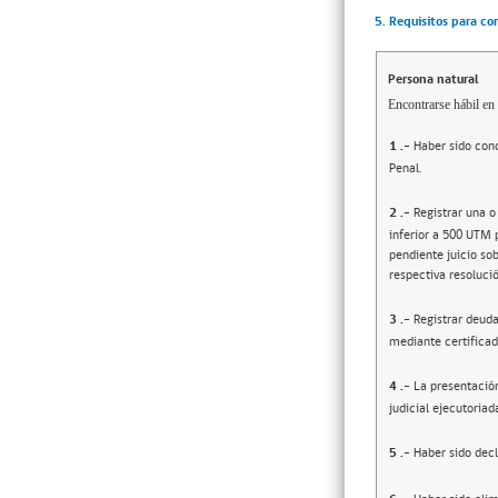
5. Requisitos para co
Persona natural
Encontrarse hábil en 
1
.-
Haber sido cond
Penal.
2
.-
Registrar una o
inferior a 500 UTM 
pendiente juicio sob
respectiva resolució
3
.-
Registrar deuda
mediante certificad
4
.-
La presentació
judicial ejecutoriad
5
.-
Haber sido decl