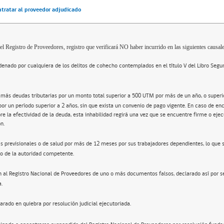
ntratar al proveedor adjudicado
el Registro de Proveedores, registro que verificará NO haber incurrido en las siguientes causale
enado por cualquiera de los delitos de cohecho contemplados en el título V del Libro Segu
 más deudas tributarias por un monto total superior a 500 UTM por más de un año, o super
por un período superior a 2 años, sin que exista un convenio de pago vigente. En caso de en
re la efectividad de la deuda, esta inhabilidad regirá una vez que se encuentre firme o ejec
n.
s previsionales o de salud por más de 12 meses por sus trabajadores dependientes, lo que 
o de la autoridad competente.
n al Registro Nacional de Proveedores de uno o más documentos falsos, declarado así por s
a.
arado en quiebra por resolución judicial ejecutoriada.