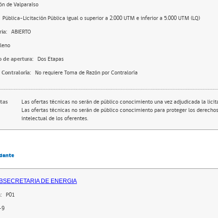
ón de Valparaíso
Pública-Licitación Pública igual o superior a 2.000 UTM e inferior a 5.000 UTM (LQ)
ia:
ABIERTO
leno
o de apertura:
Dos Etapas
 Contraloría:
No requiere Toma de Razón por Contraloría
rtas
Las ofertas técnicas no serán de público conocimiento una vez adjudicada la licit
Las ofertas técnicas no serán de público conocimiento para proteger los derecho
intelectual de los oferentes.
dante
BSECRETARIA DE ENERGIA
:
P01
-9