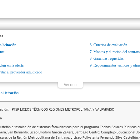
es
a licitación
6.
Criterios de evaluación
nte
7.
Montos y duración del contrato
8.
Garantías requeridas
luir en la oferta
9.
Requerimientos técnicos y otras
ratar al proveedor adjudicado
la licitación
ación:
PTSP LICEOS TÉCNICOS REGIONES METROPOLITANA Y VALPARAISO
da
isición e instalación de sistemas fotovoltaicos para el programa Techos Solares Públicos e
vera, San Bernardo; Liceo Eliodoro Garcia Zegers, Santiago Centro; Complejo Educacional Jo
icura, de la Región Metropolitana de Santiago, y Liceo Polivalente Fernando Silva Castellón,