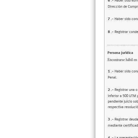
6
.-
Haber sido elim
Dirección de Compr
7
.-
Haber sido cond
8
.-
Registrar conde
Persona jurídica
Encontrarse hábil en 
1
.-
Haber sido cond
Penal.
2
.-
Registrar una o
inferior a 500 UTM 
pendiente juicio sob
respectiva resolució
3
.-
Registrar deuda
mediante certificad
4
.-
La presentació