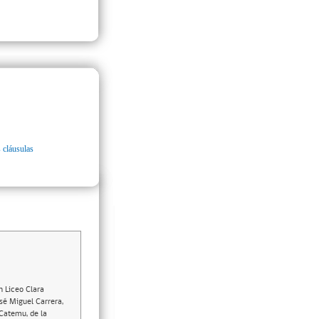
 cláusulas
n Liceo Clara
sé Miguel Carrera,
 Catemu, de la