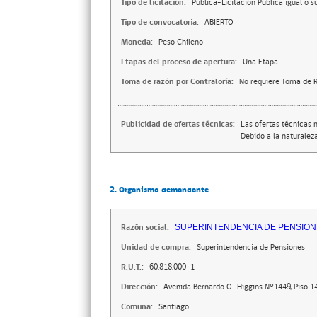
Tipo de licitación:
Pública-Licitación Pública igual o s
Tipo de convocatoria:
ABIERTO
Moneda:
Peso Chileno
Etapas del proceso de apertura:
Una Etapa
Toma de razón por Contraloría:
No requiere Toma de R
Publicidad de ofertas técnicas:
Las ofertas técnicas 
Debido a la naturaleza
2. Organismo demandante
Razón social:
SUPERINTENDENCIA DE PENSIO
Unidad de compra:
Superintendencia de Pensiones
R.U.T.:
60.818.000-1
Dirección:
Avenida Bernardo O´Higgins N°1449, Piso 1
Comuna:
Santiago