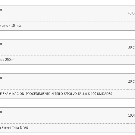
as
40
U
5 cms x 10 mts
as
30
C
eco 250 ml
as
20
C
 EXAMINACIÓN-PROCEDIMIENTO NITRILO S/POLVO TALLA S 100 UNIDADES
as
100
 Esteril Talla 8 PAR