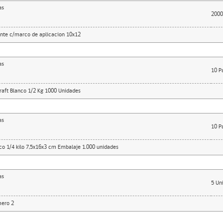
as
2000
ente c/marco de aplicacion 10x12
as
10
P
raft Blanco 1/2 Kg 1000 Unidades
as
10
P
co 1/4 kilo 7,5x16x3 cm Embalaje 1.000 unidades
as
5
Un
ero 2