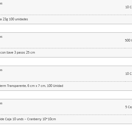
as
10
C
a 23g 100 unidades
as
500
 con llave 3 pasos 25 cm
as
10
C
erm Transparente, 6 cm x 7 cm, 100 Unidad
as
5
Ca
oide Caja 10 unds – Cranberry 10*10cm