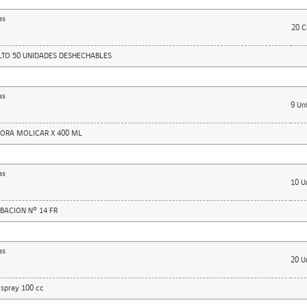
as
20
C
TO 50 UNIDADES DESHECHABLES
as
9
Un
ORA MOLICAR X 400 ML
as
10
U
UBACION Nº 14 FR
as
20
U
o spray 100 cc