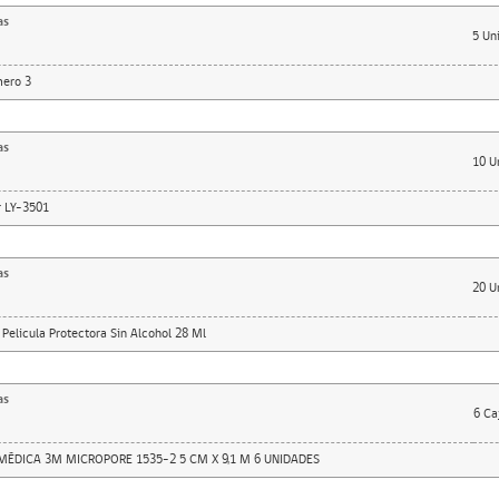
as
5
Un
ero 3
as
10
U
 LY-3501
as
20
U
Pelicula Protectora Sin Alcohol 28 Ml
as
6
Ca
MÉDICA 3M MICROPORE 1535-2 5 CM X 9,1 M 6 UNIDADES