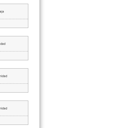
aja
idad
nidad
nidad