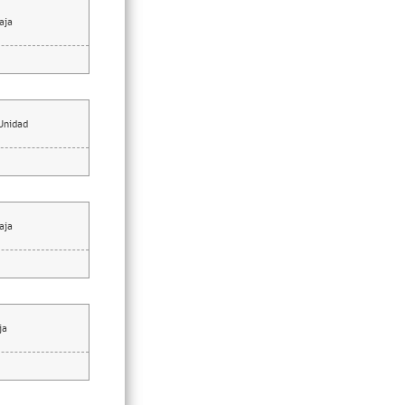
aja
Unidad
aja
ja