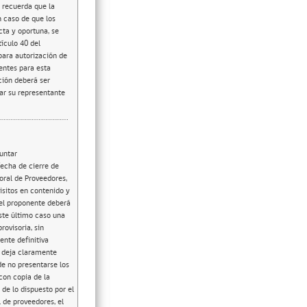
e recuerda que la
n caso de que los
ta y oportuna, se
tículo 40 del
para autorización de
entes para esta
ción deberá ser
mar su representante
 Cuando el oferente habiendo efectuado ofertas a la categoría de “Productos de Ferretería”, deje en blanco (no indique respuesta) para alguno(s) de los plazos de entrega para determinada(s) región(es), se entenderá automáticamente que NO oferta cobertura a esa(s) región(es), por lo que, al momento de realizar la apertura económica, estos productos respecto de los que no se indicó plazo de entrega parra determinada región, se descartarán automáticam