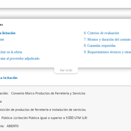
es
a licitación
6.
Criterios de evaluación
nte
7.
Montos y duración del contrato
8.
Garantías requeridas
luir en la oferta
9.
Requerimientos técnicos y otras
ratar al proveedor adjudicado
la licitación
ación:
Convenio Marco Productos de Ferretería y Servicios
da
isición de productos de ferretería e instalación de servicios.
Pública-Licitación Pública igual o superior a 5.000 UTM (LR)
ia:
ABIERTO