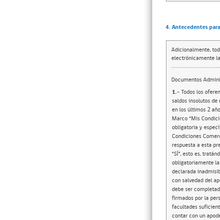
4. Antecedentes para 
Adicionalmente, tod
electrónicamente la
Documentos Adminis
1.-
Todos los oferen
saldos insolutos de
en los últimos 2 añ
Marco “Mis Condici
obligatoria y espec
Condiciones Comerci
respuesta a esta pr
“SÍ”, esto es, trat
obligatoriamente la 
declarada inadmisib
con salvedad del ap
debe ser completado
firmados por la per
facultades suficien
contar con un apode