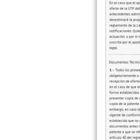
En el caso que el a
oferta de la UTP de
antecedentes admini
desestimará la propu
reglamento de la Le
notificaciones: Qui
actuación, o por sí 
suscrita por el apod
legal.
Documentos Técnic
1.-
Todos los proveedores que participen de esta licitación independiente de la categoría ofertada deberán adjuntar obligatoriamente a su oferta: 6.2.1 Copia simple y legible de una Patente Comercial y/o Industrial vigente a la fecha de cierre de recepción de ofertas, a nombre del mismo oferente, o a nombre de alguno de los integrantes de la Unión Temporal de Proveedores, en el caso de que el proveedor oferte bajo esta modalidad, siempre cuidando cumplir con cada uno de los requisitos en contenido y forma establecidos por las bases de licitación. Para dar cumplimiento a este requisito, al momento de ofertar, el proponente deberá presentar copia de una patente definitiva vigente o de un convenio de pago de patente, debiendo adjuntar en este último caso una copia de la patente objeto del convenio. Adicionalmente, los oferentes podrán presentar copia de una patente provisoria, sin embargo, en caso de resultar adjudicados, para ser habilitados en Convenio Marco, deberán contar con una patente definitiva vigente de conformidad con lo dispuesto en la cláusula 10.5 numeral III de las presentes bases de licitación. Se deja claramente establecido que no se aceptará que los oferentes presenten patentes “NO VIGENTES” o “EN TRÁMITE”. En caso de no presentarse los documentos antes mencionados en relación con la patente, esto es, definitiva vigente, convenio de pago junto con copia de la patente a que se refiere dicho c