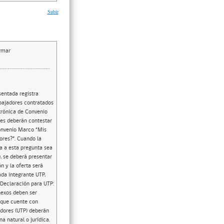
Subir
irmar
sentada registra
abajadores contratados
ctrónica de Convenio
es deberán contestar
Convenio Marco “Mis
ores?”. Cuando la
a a esta pregunta sea
, se deberá presentar
n y la oferta será
ada integrante UTP,
 Declaración para UTP:
nexos deben ser
o que cuente con
edores (UTP) deberán
 natural o jurídica.