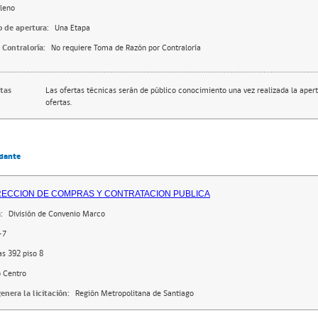
leno
o de apertura:
Una Etapa
 Contraloría:
No requiere Toma de Razón por Contraloría
rtas
Las ofertas técnicas serán de público conocimiento una vez realizada la apert
ofertas.
dante
RECCION DE COMPRAS Y CONTRATACION PUBLICA
:
División de Convenio Marco
-7
as 392 piso 8
o Centro
enera la licitación:
Región Metropolitana de Santiago