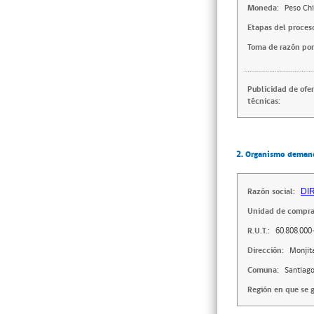
Moneda:
Peso Chi
Etapas del proces
Toma de razón por
Publicidad de ofe
técnicas:
2. Organismo deman
Razón social:
DI
Unidad de compra
R.U.T.:
60.808.000
Dirección:
Monjit
Comuna:
Santiag
Región en que se g