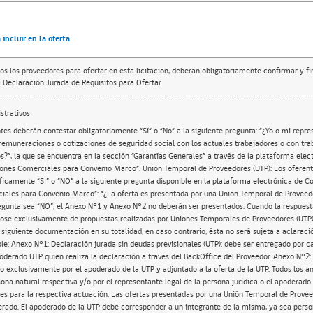
incluir en la oferta
os los proveedores para ofertar en esta licitación, deberán obligatoriamente confirmar y f
 Declaración Jurada de Requisitos para Ofertar.
trativos
tes deberán contestar obligatoriamente “Sí” o “No” a la siguiente pregunta: “¿Yo o mi repre
 remuneraciones o cotizaciones de seguridad social con los actuales trabajadores o con tr
os?”, la que se encuentra en la sección “Garantías Generales” a través de la plataforma ele
ones Comerciales para Convenio Marco”. Unión Temporal de Proveedores (UTP): Los oferent
íficamente “SÍ” o “NO” a la siguiente pregunta disponible en la plataforma electrónica de 
ales para Convenio Marco”: “¿La oferta es presentada por una Unión Temporal de Proveed
egunta sea “NO”, el Anexo N°1 y Anexo N°2 no deberán ser presentados. Cuando la respuest
ándose exclusivamente de propuestas realizadas por Uniones Temporales de Proveedores (UTP)
siguiente documentación en su totalidad, en caso contrario, ésta no será sujeta a aclaració
le: Anexo N°1: Declaración jurada sin deudas previsionales (UTP): debe ser entregado por c
oderado UTP quien realiza la declaración a través del BackOffice del Proveedor. Anexo N°2:
 exclusivamente por el apoderado de la UTP y adjuntado a la oferta de la UTP. Todos los a
sona natural respectiva y/o por el representante legal de la persona jurídica o el apoderad
tes para la respectiva actuación. Las ofertas presentadas por una Unión Temporal de Prove
rado. El apoderado de la UTP debe corresponder a un integrante de la misma, ya sea persona