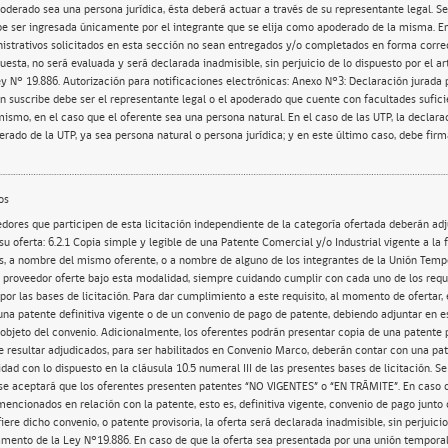
poderado sea una persona jurídica, ésta deberá actuar a través de su representante legal. S
be ser ingresada únicamente por el integrante que se elija como apoderado de la misma. E
strativos solicitados en esta sección no sean entregados y/o completados en forma correc
esta, no será evaluada y será declarada inadmisible, sin perjuicio de lo dispuesto por el ar
y N° 19.886. Autorización para notificaciones electrónicas: Anexo N°3: Declaración jurada 
en suscribe debe ser el representante legal o el apoderado que cuente con facultades sufici
mismo, en el caso que el oferente sea una persona natural. En el caso de las UTP, la declara
erado de la UTP, ya sea persona natural o persona jurídica; y en este último caso, debe fir
os
onvenio, o patente provisoria, la oferta será declarada inadmisible, sin perjuicio de lo dispuesto por el artículo 40 del reglamento de la Ley N°19.886. En caso de que la oferta sea presentada por una unión temporal de proveedores, el apoderado de tal UTP deberá individualizar en el Anexo N°2 el integrante que deberá ser considerado para acreditar el cumplimiento del requisito técnico mínimo “Patente Comercial y/o Industrial”, en caso de registrar a más de un integrante, se considerará solo al integrante que cumple con el requisito dispuesto en la presente cláusula. 6.2.2 Marca Registrada: Se verificará para todos los productos ofertados, que estos correspondan a marcas registradas en INAPI (https://ion.inapi.cl/Marca/BuscarMarca.aspx) o UNIBRANDER (https://es.unibrander.com/). Para esto, la Comisión Evaluadora revisará directamente en los sitios electrónicos correspondientes a la verificación de registro de marca antes citados y buscará si determinada marca junto a su código de registro aparece como marca registrada. En caso de que así sea, es decir, de que la marca cuente con registro, se aceptarán todos los productos ofertados por el participante, siempre y cuando cumplan con las otras consideraciones establecidas previamente respecto de la oferta. En el caso de que la marca indicada por el oferente para un determinado producto no figure en ninguno de los dos registros en el momento en que la Comisión Evaluadora realice esta revisión, o esta marca se encuentre en trámite, o el código de registro ingresado no coincida con la marca ingresada por el proveedor, los productos correspondientes a esta marca serán desestimados y no considerados en el proceso licitatorio. Es decir, estos productos no continuarán en evaluación. En caso de que un oferente no indique la marca para un producto, este producto será desestimado, en caso que corresponda, por lo que no continuará en evaluación. Tanto las marcas como el código de registro, deberán ser ingresados de manera explícita y exacta según lo indicado en las plataformas de registro respectivas, la DCCP no asumirá algún posible error ingresado por el proveedor y no modificará ninguna marca ingresada. 6.2.3 Autorización de Comercialización: Los oferentes deberán poseer autorización de comercialización por parte de los dueños y/o representantes de aquellas marcas ingresadas al momento de la oferta, para ello, cada oferente deberá indicar si cuenta o no con tal autorización, respondiendo con un SI o NO a la pregunta dispuesta en la sección “Mis Condiciones Comerciales” (Formulario de Convenio Marco) - Paso 1 “Condiciones Generales”. Esta respuesta corresponderá a una declaración jurada por parte del oferente a esta licitación y podrá ser verificada durante la operatoria del convenio en caso de resultar adjudicado. En caso de que la respuesta ingresada sea NO, es decir, que el oferente no posea la autorización de comercialización del dueño o representante de la marca ofertada; todas las ofertas para aquellos productos donde se requiera ingresar una marca respectiva, serán desestimadas de la evaluación. En el evento que el oferente sea el titular o dueño de la marca respectiva, deberá indicarlo expresamente en el anexo N°4. Debe tenerse presente que faltar a la verdad respecto de lo informado en una declaración jurada puede traducirse en la comisión del delito de perjurio, en virtud del artículo 210 del Código Penal, que dispone que "el que ante la autoridad o sus agentes perjurare o diere falso testimonio en materia que no sea contenciosa, sufrirá las penas de presidio menor en sus grados mínimo a medio y multa de seis a diez unidades tributarias mensuales." Todos los oferentes deben declarar en la sección “Mis Condiciones Comerciales” (Formulario de Convenio Marco) - Paso 1 “Condiciones Generales”, lo siguiente: 6.2.4 Sección “Garantías Generales”: El proveedor que oferte en una o ambas categorías deberá dar respuesta a las siguientes preguntas como parte de su oferta: - Rut del oferente - Razón Social del oferente - Nombre del representante legal - Correo electrónico del representante legal - Número telefónico del representante legal - Nombre del coordinador - Correo electrónico del coordinador - Número telefónico del coordinador - Número de la región de origen: El proveedor deberá indicar la región donde se ubica la casa matriz de la empresa oferente mediante un número entero entre 1 y 16, según la siguiente correlación entre número y región: N° Región Nombre Región 1 I Región de Tarapacá 2 II Región de Antofagasta 3 III Región de Atacama 4 IV Región de Coquimbo 5 V Región de Valparaíso 6 VI Región del O’Higgins 7 VII Región del Maule 8 VIII Región del Bío-Bío 9 IX Región de la Araucanía 10 X Región de Los Lagos 11 XI Región de Aysén 12 XII Región de Magallanes 13 Región Metropolitana 14 XIV Región de Los Ríos 15 XV Región de Arica y Parinacota 16 XVI Región de Ñuble - Nombre comuna de origen: El proveedor deberá indicar el nombre de la comuna donde se ubica la casa matriz de la empresa oferente. - Dirección casa matriz: El proveedor deberá indicar la dirección exacta (incluyendo numeración) de donde se ubica la casa matriz de la empresa oferente. - Poseo autorización de comercialización por parte de los dueños y/o representantes de todas las marcas ofertadas en la siguiente licitación. En caso que el oferente haya declarado ser el titular o dueño de la marca respectiva en el anexo N°4, esta respuesta no será considerada. - Indicar su aceptación a que el correo electrónico del coordinador sea el medio para recibir notificaciones relativas a la presente licitación, en concordancia con lo declarado por el representante legal en el Anexo N°3 de estas bases. El proveedor deberá indicar SI o NO para esta pregunta. De manera adicional, los proveedores que oferten a la categoría de “Adquisición e Instalación de Productos”, deberá dar respuesta a las siguientes preguntas como parte de su oferta. - Porcentaje Descuento Tramo 1 (Desde 10 UTM y menores a 1.000 UTM): mínimo 2%, máximo 40% - Porcentaje Descuento Tramo 2 Desde 1.000 UTM y menores a 5.000 UTM): mínimo 2%, máximo 40% - Porcentaje Descuento Tramo 3 (Desde 5.000 UTM y hasta 25.000 UTM): mínimo 2%, máximo 40% Es obligación ofertar a los tres tramos de la categoría. Aquellos proveedores que no especifiquen montos de descuentos por orden de compra para alguno de los tres tramos o indiquen descuentos fuera del mínimo y máximo definido, serán descartados de la evaluación. 6.2.5 Sección “Condiciones Regionales”: El proveedor que oferte en una o ambas categorías deberá dar respuesta a las siguientes preguntas como parte de su oferta, a excepción de los proveedores que oferten solo a la categoría de “Adquisición e Instalación de productos” que, no deberán indicar respuesta respecto del plazo de entrega para la región, plazo de retiro en tienda, dirección de retiro en tienda y regiones de cobertura, debido a que, esta categoría corresponde a una oferta a nivel nacional y con plazos de entrega que serán establecidos por los propios organismos al momento de solicitar cotizaciones. - Nombre de contacto para la región - Correo electrónico del contacto para la región - Número telefónico del contacto para la región - Plazo de entrega para la región: deberá ser indicado por el proveedor (solo en caso de ofertar a la categoría de “Productos de Ferretería”), como un dígito entre “1” y “20” días, es decir, un número entero, sin decimales, que representará la cantidad máxima de días hábiles dentro de los que el proveedor se compromete a cumplir con la entrega efectiva de los bienes requeridos a través de la orden de compra, considerando que el tiempo se empieza a contabilizar desde el momento en el que se acepta la Orden de Compra por parte del proveedor. El plazo de entrega no puede superar los 20 días hábiles. En caso de que el proveedor indique un plazo de entrega superior a 20 días, su oferta será declarada inadmisible, y en consecuencia no será evaluada, por lo que se descartará del proceso para la región en la que hubiere ofertado dicho plazo de entrega.