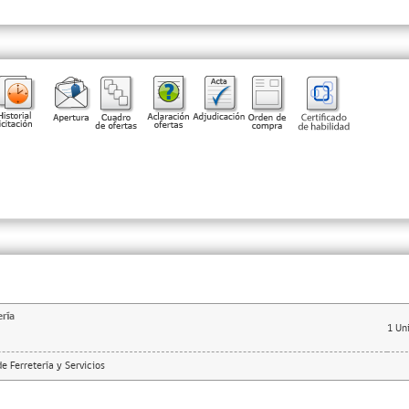
ería
1
Un
 Ferretería y Servicios