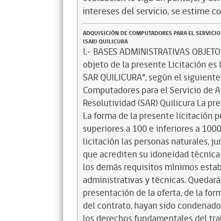
intereses del servicio, se estime c
ADQUISICIÓN DE COMPUTADORES PARA EL SERVICIO 
(SAR) QUILICURA
I.- BASES ADMINISTRATIVAS OBJETO DE LA PRESENTE LICITACIÓN PÚBLICA El objeto de la presente Licitación es la “ADQUISICIÓN DE COMPUTADORES PARA EL SAR QUILICURA”, según el siguiente detalle: ITEM CANTIDAD DESCRIPCIÓN I 8 Computadores para el Servicio de Atención Primaria de Urgencia de Alta Resolutividad (SAR) Quilicura La presente licitación será de adjudicación simple. La forma de la presente licitación pública corresponde a aquellas contrataciones superiores a 100 e inferiores a 1000 UTM. PARTICIPANTES. Podrán participar en la licitación las personas naturales, jurídicas y asociaciones, chilenas y extranjeras, que acrediten su idoneidad técnica según la normativa vigente y cumplan con los demás requisitos mínimos establecidos en las presentes bases administrativas y técnicas. Quedarán excluidos quienes, al momento de la presentación de la oferta, de la formulación de la propuesta o de la suscripción del contrato, hayan sido condenados por prácticas antisindicales, infracciones a los derechos fundamentales del trabajador, o haber sido condenado por los delitos concursales que establecen los artículos 463 y siguientes del Código Penal, dentro de los anteriores dos años. En caso de que el oferente que obtiene la licitación o celebre contrato registre saldos insolutos de remuneraciones o cotizaciones de seguridad social con sus actuales trabajadores o con trabajadores contratados en los últimos dos años, los primeros estados de pago producto del contrato licitado deberán ser destinados al pago de dichas obligaciones, debiendo la empresa acreditar que la totalidad de las obligaciones se encuentran liquidadas al cumplirse la mitad del período de ejecución del contrato, con un máximo de seis meses. Al momento de ofertar todos los oferentes deberán estar inscrito y encontrarse hábil en el Registro de Proveedores, lo que se comprobará con el respectivo Certificado emitido por Chilecompra. Así mismo, en el caso de presentarse como UTP. Cada integrante de la Unión Temporal de Proveedores deberá encontrarse hábil en el Registro de Proveedores para participar. En conformidad a lo prescrito por el artículo 35 quater de la Ley 19.886, de 2003, del Ministerio de Hacienda, sobre Ley de Bases sobre contratos administrativos de suministros y prestación de servicios, establece una nueva prohibición, en su inciso primero al señalar que ningún organismo del Estado podrá suscribir contratos administrativos con el personal del mismo organismo, cualquiera que sea su calidad jurídica, o con las personas naturales contratadas a honorarios por ese organismo, ni con sus cónyuges o convivientes civiles, ni con las demás personas unidas por los vínculos de parentesco en segundo grado de consanguinidad o afinidad, ni con sociedades de personas o empresas individuales de responsabilidad limitada de las que formen parte o sean beneficiarios finales, ni con sociedades en comanditas por acciones, sociedades por acciones o anónimas cerradas en que sean accionistas directamente, o como beneficiarios finales, ni con sociedades anónimas abiertas en que aquéllos o éstas sean dueños de acciones que representen el 10 por ciento o más del capital, directamente o como beneficiarios finales, ni con los gerentes, administradores, representantes o directores de cualquiera de las sociedades antedichas. La prohibición establecida en el inciso primero antes citado, debe entenderse respecto del personal dependiente de la misma autoridad o jefatura superior del organismo o servicio público que intervenga en el procedimiento de contratación. La prohibición para suscribir contratos ya citada, se extiende, respecto de los funcionarios directivos de los organismos del Estado, hasta el nivel de jefe de departamento o su equivalente, y de los funcionarios definidos en el reglamento que participen en procedimientos de contratación, a las personas unidas a ellos por los vínculos de parentesco descritos en la letra b) del artículo 54 de la ley N° 18.575, orgánica constitucional de Bases Generales de la Administración del Estado, y a las sociedades en que aquellos o éstas participen en los términos expuestos en el inciso primero, durante el tiempo en que ejerzan sus funciones, y hasta el plazo de un año contado desde el día en que el respectivo funcionario o funcionaria haya cesado en su cargo. Por su parte, el numeral 2 del artículo 8° de la ley N° 20.393, que regula la responsabilidad penal de las personas jurídicas respecto de los delitos que indica, establece que a estas les será aplicable la pena de prohibición temporal o perpetua de celebrar actos y contratos con el Estado, la que consiste, según lo señalado en el artículo 10, en la prohibición de contratar a cualquier título con 