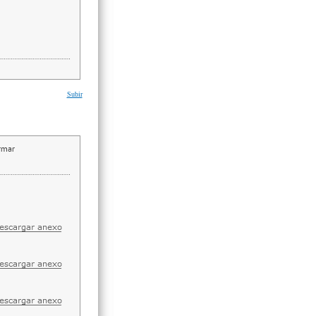
Subir
irmar