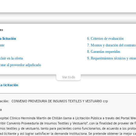
es
a licitación
6.
Criterios de evaluación
nte
7.
Montos y duración del contrato
8.
Garantías requeridas
luir en la oferta
9.
Requerimientos técnicos y otras
ratar al proveedor adjudicado
la licitación
ación:
CONVENIO PROVEDURIA DE INSUMOS TEXTILES Y VESTUARIO crp
da
ospital Clínico Herminda Martín de Chillán llama a Licitación Pública a través del Portal Me
ribir Convenio Proveeduría de Insumos Textiles y Vestuario”, con la finalidad de proveer de
mos textiles y de vestuario, tanto para pacientes como funcionarios, de acuerdo a los protoc
ad licitante y así lograr satisfacer la demanda instituciona. Se pretende obtener la mejor c