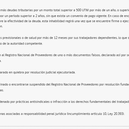
 más deudas tributarias por un monto total superior a 500 UTM por más de un año, o super
por un período superior a 2 años, sin que exista un convenio de pago vigente. En caso de en
re la efectividad de la deuda, esta inhabilidad regirá una vez que se encuentre firme o ejec
n.
s previsionales o de salud por más de 12 meses por sus trabajadores dependientes, lo que 
o de la autoridad competente.
n al Registro Nacional de Proveedores de uno o más documentos falsos, declarado así por s
a.
arado en quiebra por resolución judicial ejecutoriada.
inado o encontrarse suspendido del Registro Nacional de Proveedores por resolución funda
as.
enado por prácticas antisindicales o infracción a los derechos fundamentales del trabajad
nas asociadas a responsabilidad penal jurídica (incumplimiento artículo 10, Ley 20.393).