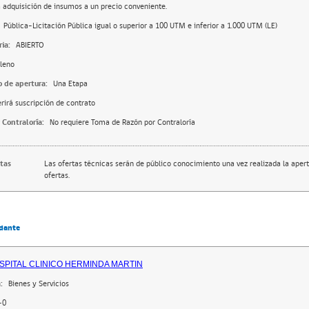
a adquisición de insumos a un precio conveniente.
Pública-Licitación Pública igual o superior a 100 UTM e inferior a 1.000 UTM (LE)
ia:
ABIERTO
leno
o de apertura:
Una Etapa
rirá suscripción de contrato
 Contraloría:
No requiere Toma de Razón por Contraloría
rtas
Las ofertas técnicas serán de público conocimiento una vez realizada la apert
ofertas.
dante
SPITAL CLINICO HERMINDA MARTIN
:
Bienes y Servicios
-0