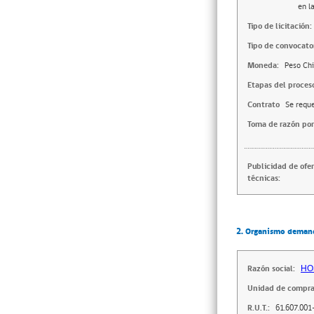
en l
Tipo de licitación:
Tipo de convocator
Moneda:
Peso Chi
Etapas del proces
Contrato
Se reque
Toma de razón por
Publicidad de ofe
técnicas:
2. Organismo deman
Razón social:
HO
Unidad de compra
R.U.T.:
61.607.001