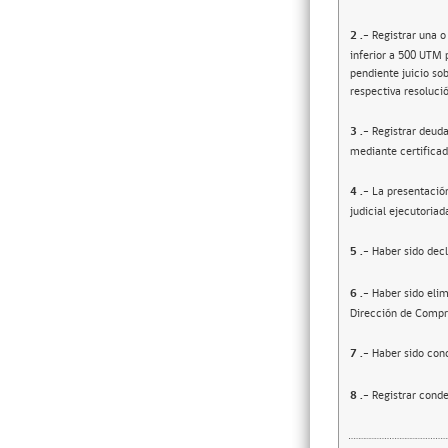
2
.-
Registrar una o
inferior a 500 UTM 
pendiente juicio sob
respectiva resolució
3
.-
Registrar deuda
mediante certificad
4
.-
La presentació
judicial ejecutoriad
5
.-
Haber sido decl
6
.-
Haber sido elim
Dirección de Compr
7
.-
Haber sido cond
8
.-
Registrar conde