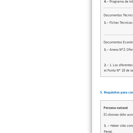
4.-
Programa de Int
Documentos Técnic
1.-
Fichas Técnicas 
Documentos Econó
1.-
Anexo N°2: Ofer
2.-
1. Los oferentes
el Punto N° 18 de l
5. Requisitos para co
Persona natural
El oferente debe acre
1
.-
Haber sido cond
Penal.