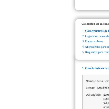
Contenido de las bas
1.
Características de l
2.
Organismo demanda
3.
Etapas y plazos
4.
Antecedentes para inc
5.
Requisitos para cont
1. Características de 
Nombre de la licit
Estado:
Adjudica
Descripción:
El H
susc
insu
unid