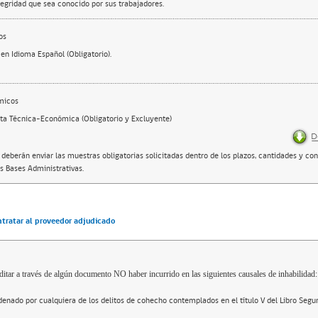
egridad que sea conocido por sus trabajadores.
os
en Idioma Español (Obligatorio).
micos
ta Técnica-Económica (Obligatorio y Excluyente)
 deberán enviar las muestras obligatorias solicitadas dentro de los plazos, cantidades y co
as Bases Administrativas.
ntratar al proveedor adjudicado
ditar a través de algún documento NO haber incurrido en las siguientes causales de inhabilidad:
enado por cualquiera de los delitos de cohecho contemplados en el título V del Libro Segu