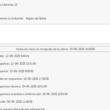
sco Ramirez 10
enera la licitación:
Región del Ñuble
Fecha de cierre de recepción de la oferta:
19-06-2026 16:00:00
ión:
12-06-2026 9:46:44
eguntas:
12-06-2026 10:31:00
guntas:
15-06-2026 9:00:00
ión de respuestas:
16-06-2026 17:30:00
apertura técnica:
19-06-2026 16:01:00
apertura económica (referencial):
19-06-2026 16:01:00
ción:
06-08-2026 11:46:08
n soporte fisico
No hay información