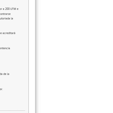
ior a 200 UTM e
contrarse
utoriada la
se acreditará
entencia
da de la
or.