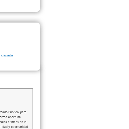
 cláusulas
rcado Público, para
 forma oportuna
olos clínicos de la
alidad y oportunidad