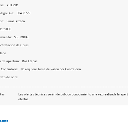
ia:
ABIERTO
digoSAFI:
30436779
ón:
Suma Alzada
8155000
amiento:
SECTORIAL
ntratación de Obras
leno
o de apertura:
Dos Etapas
 Contraloría:
No requiere Toma de Razón por Contraloría
rato de obra:
rtas
Las ofertas técnicas serán de público conocimiento una vez realizada la apert
ofertas.
dante