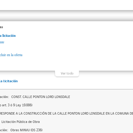
es
a licitación
nte
luir en la oferta
la licitación
ación:
CONST. CALLE PONTON LORD LONSDALE
o art. 3 ó 9 Ley 19.886)
RESPONDE A LA CONSTRUCCIÓN DE LA CALLE PONTON LORD LONSDALE EN LA COMUNA D
Licitación Pública de Obra
ación:
Obras MINVU (DS 236)