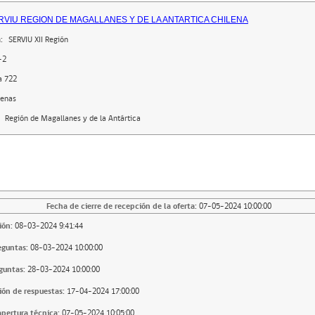
RVIU REGION DE MAGALLANES Y DE LA ANTARTICA CHILENA
:
SERVIU XII Región
-2
a 722
renas
Región de Magallanes y de la Antártica
Fecha de cierre de recepción de la oferta:
07-05-2024 10:00:00
ión:
08-03-2024 9:41:44
eguntas:
08-03-2024 10:00:00
guntas:
28-03-2024 10:00:00
ión de respuestas:
17-04-2024 17:00:00
apertura técnica:
07-05-2024 10:05:00