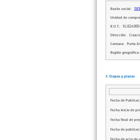
Razón social:
SE
Unidad de compra
R.U.T.:
61.824.000
Dirección:
Croaci
Comuna:
Punta A
Región geográfica:
3. Etapas y plazos
Fecha de Publicac
Fecha inicio de pr
Fecha final de pre
Fecha de publicac
Fecha de acto de 