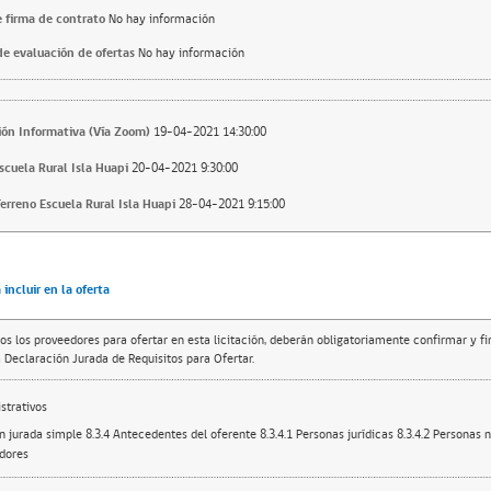
 firma de contrato
No hay información
e evaluación de ofertas
No hay información
ión Informativa (Vía Zoom)
19-04-2021 14:30:00
Escuela Rural Isla Huapi
20-04-2021 9:30:00
erreno Escuela Rural Isla Huapi
28-04-2021 9:15:00
incluir en la oferta
os los proveedores para ofertar en esta licitación, deberán obligatoriamente confirmar y f
 Declaración Jurada de Requisitos para Ofertar.
trativos
n jurada simple 8.3.4 Antecedentes del oferente 8.3.4.1 Personas jurídicas 8.3.4.2 Personas n
dores