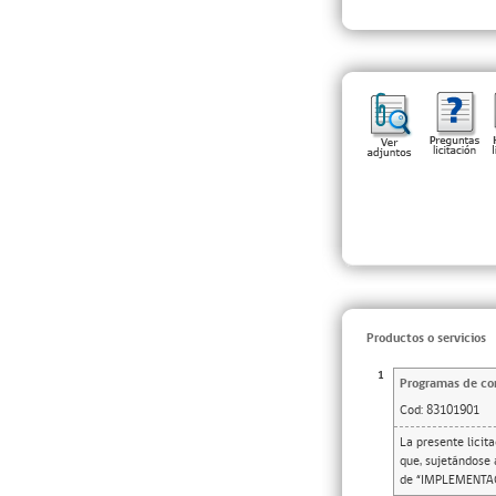
Productos o servicios
1
Programas de con
Cod:
83101901
La presente licit
que, sujetándose 
de “IMPLEMENTA