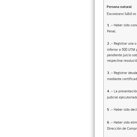
Persona natural
Encontrarse hábil en 
1
.-
Haber sido cond
Penal.
2
.-
Registrar una o
inferior a 500 UTM 
pendiente juicio sob
respectiva resolució
3
.-
Registrar deuda
mediante certificad
4
.-
La presentació
judicial ejecutoriad
5
.-
Haber sido decl
6
.-
Haber sido elim
Dirección de Compr