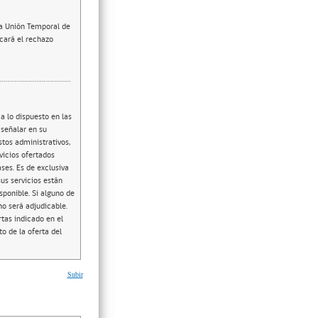
na Unión Temporal de
cará el rechazo
a lo dispuesto en las
 señalar en su
stos administrativos,
vicios ofertados
ses. Es de exclusiva
sus servicios están
ponible. Si alguno de
o será adjudicable.
tas indicado en el
o de la oferta del
Subir