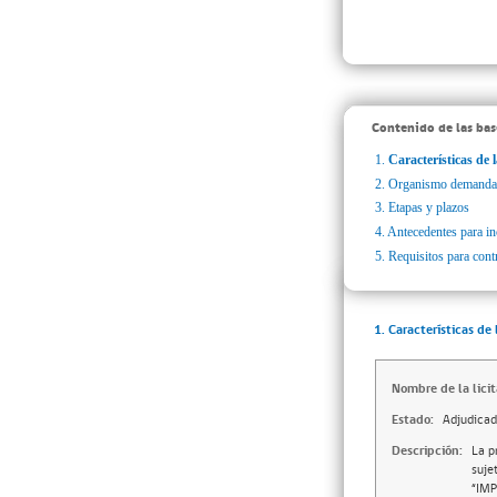
Contenido de las bas
1.
Características de l
2.
Organismo demanda
3.
Etapas y plazos
4.
Antecedentes para inc
5.
Requisitos para cont
1. Características de 
Nombre de la licit
Estado:
Adjudica
Descripción:
La p
suje
“IM