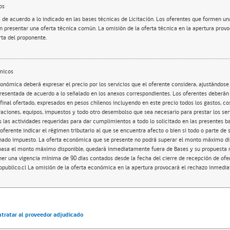
os
 de acuerdo a lo indicado en las bases técnicas de Licitación. Los oferentes que formen u
 presentar una oferta técnica común. La omisión de la oferta técnica en la apertura provo
rta del proponente.
micos
onómica deberá expresar el precio por los servicios que el oferente considera, ajustándose 
resentada de acuerdo a lo señalado en los anexos correspondientes. Los oferentes deberán
final ofertado, expresados en pesos chilenos incluyendo en este precio todos los gastos, co
aciones, equipos, impuestos y todo otro desembolso que sea necesario para prestar los ser
las actividades requeridas para dar cumplimientos a todo lo solicitado en las presentes ba
oferente indicar el régimen tributario al que se encuentra afecto o bien si todo o parte de 
nado impuesto. La oferta económica que se presente no podrá superar el monto máximo dis
pasa el monto máximo disponible, quedará inmediatamente fuera de Bases y su propuesta n
ner una vigencia mínima de 90 días contados desde la fecha del cierre de recepción de ofer
ublico.cl La omisión de la oferta económica en la apertura provocará el rechazo inmediat
ntratar al proveedor adjudicado