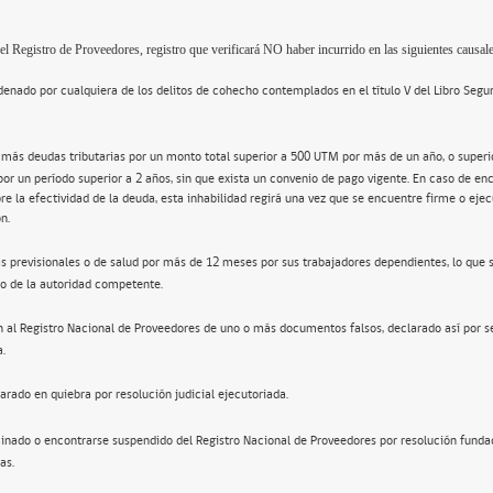
el Registro de Proveedores, registro que verificará NO haber incurrido en las siguientes causale
enado por cualquiera de los delitos de cohecho contemplados en el título V del Libro Segu
 más deudas tributarias por un monto total superior a 500 UTM por más de un año, o super
por un período superior a 2 años, sin que exista un convenio de pago vigente. En caso de en
re la efectividad de la deuda, esta inhabilidad regirá una vez que se encuentre firme o ejec
n.
s previsionales o de salud por más de 12 meses por sus trabajadores dependientes, lo que 
o de la autoridad competente.
n al Registro Nacional de Proveedores de uno o más documentos falsos, declarado así por s
a.
arado en quiebra por resolución judicial ejecutoriada.
inado o encontrarse suspendido del Registro Nacional de Proveedores por resolución funda
as.