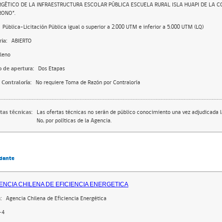
RGÉTICO DE LA INFRAESTRUCTURA ESCOLAR PÚBLICA ESCUELA RURAL ISLA HUAPI DE LA 
RONO”.
Pública-Licitación Pública igual o superior a 2.000 UTM e inferior a 5.000 UTM (LQ)
ia:
ABIERTO
leno
o de apertura:
Dos Etapas
 Contraloría:
No requiere Toma de Razón por Contraloría
tas técnicas:
Las ofertas técnicas no serán de público conocimiento una vez adjudicada la
No, por políticas de la Agencia.
dante
ENCIA CHILENA DE EFICIENCIA ENERGETICA
:
Agencia Chilena de Eficiencia Energética
-4