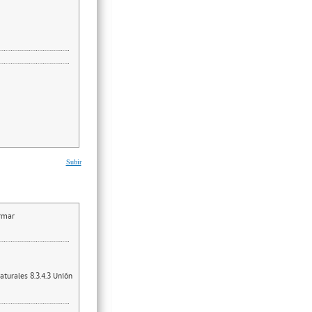
Subir
irmar
aturales 8.3.4.3 Unión