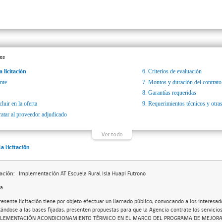
es
a licitación
6.
Criterios de evaluación
nte
7.
Montos y duración del contrato
8.
Garantías requeridas
luir en la oferta
9.
Requerimientos técnicos y otras
ratar al proveedor adjudicado
la licitación
ación:
Implementación AT Escuela Rural Isla Huapi Futrono
da
resente licitación tiene por objeto efectuar un llamado público, convocando a los interesad
tándose a las bases fijadas, presenten propuestas para que la Agencia contrate los servicio
PLEMENTACIÓN ACONDICIONAMIENTO TÉRMICO EN EL MARCO DEL PROGRAMA DE MEJOR