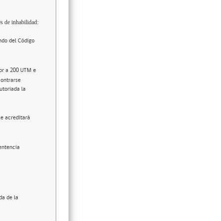
s de inhabilidad:
ndo del Código
ior a 200 UTM e
contrarse
utoriada la
se acreditará
entencia
da de la