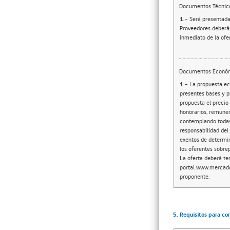
Documentos Técnic
1.-
Será presentada
Proveedores deberán
inmediato de la ofe
Documentos Econó
1.-
La propuesta ec
presentes bases y p
propuesta el precio 
honorarios, remuner
contemplando todas 
responsabilidad del 
exentos de determi
los oferentes sobre
La oferta deberá te
portal www.mercadop
proponente.
5. Requisitos para co