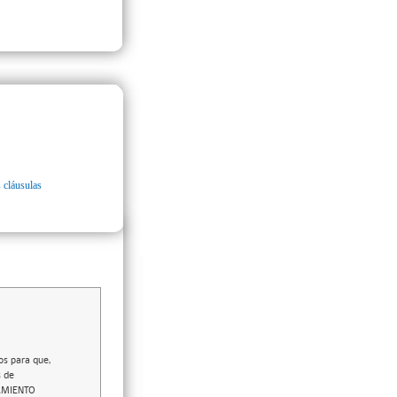
 cláusulas
os para que,
s de
AMIENTO