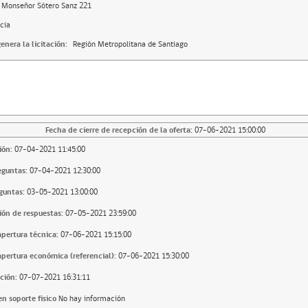
 Monseñor Sótero Sanz 221
cia
enera la licitación:
Región Metropolitana de Santiago
Fecha de cierre de recepción de la oferta:
07-06-2021 15:00:00
ión:
07-04-2021 11:45:00
eguntas:
07-04-2021 12:30:00
guntas:
03-05-2021 13:00:00
ión de respuestas:
07-05-2021 23:59:00
apertura técnica:
07-06-2021 15:15:00
apertura económica (referencial):
07-06-2021 15:30:00
ción:
07-07-2021 16:31:11
n soporte fisico
No hay información