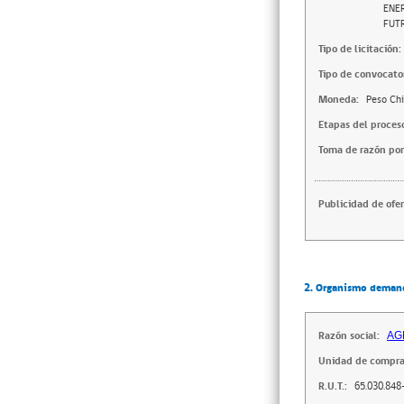
ENE
FUT
Tipo de licitación:
Tipo de convocator
Moneda:
Peso Chi
Etapas del proces
Toma de razón por
Publicidad de ofer
2. Organismo deman
Razón social:
AG
Unidad de compra
R.U.T.:
65.030.848