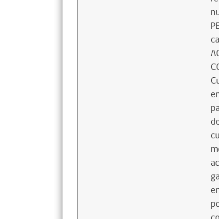
n
PE
ca
A
CO
Cu
en
pa
de
cu
mo
ac
ga
en
po
co