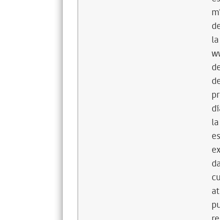
mí
de
la
ww
de
de
pr
dí
la
es
ex
da
cu
at
pu
re