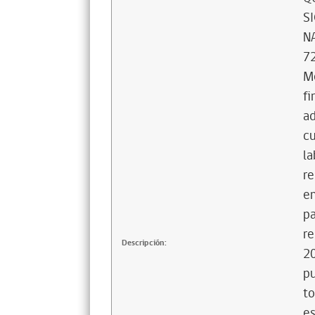
SI
N
72
M
fi
ad
cu
la
re
en
pa
re
Descripción:
20
pu
to
es