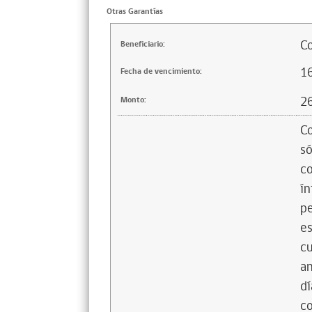
Otras Garantías
Co
Beneficiario:
1
Fecha de vencimiento:
2
Monto:
Co
só
co
ín
pe
es
cu
an
dí
co