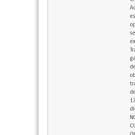
Ad
es
op
se
ex
Tr
ga
de
ob
tr
de
17
dí
N
C
Q