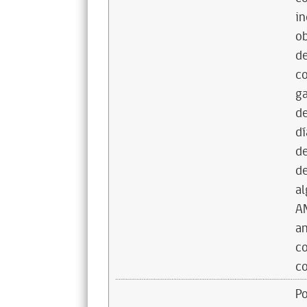
in
ob
de
co
ga
de
dí
de
de
a
A
an
co
co
Po