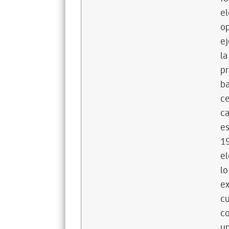
el
op
ej
la
pr
ba
ce
ca
es
19
el
lo
ex
cu
co
un