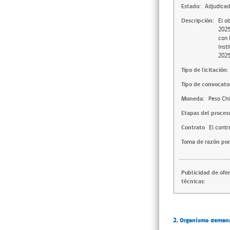
Estado:
Adjudica
Descripción:
El o
2025
con l
Inst
202
Tipo de licitación:
Tipo de convocator
Moneda:
Peso Chi
Etapas del proces
Contrato
El contr
Toma de razón por
Publicidad de ofe
técnicas:
2. Organismo deman