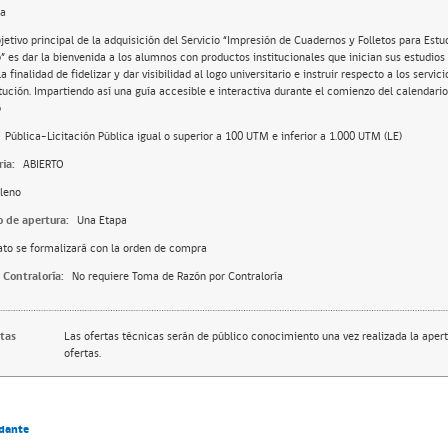
da
bjetivo principal de la adquisición del Servicio “Impresión de Cuadernos y Folletos para Est
” es dar la bienvenida a los alumnos con productos institucionales que inician sus estudios 
a finalidad de fidelizar y dar visibilidad al logo universitario e instruir respecto a los servic
itución. Impartiendo así una guía accesible e interactiva durante el comienzo del calendar
5
Pública-Licitación Pública igual o superior a 100 UTM e inferior a 1.000 UTM (LE)
ia:
ABIERTO
leno
o de apertura:
Una Etapa
ato se formalizará con la orden de compra
 Contraloría:
No requiere Toma de Razón por Contraloría
rtas
Las ofertas técnicas serán de público conocimiento una vez realizada la apert
ofertas.
dante