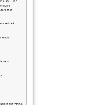
ior a 200 UTM e
contrarse
utoriada la
se acreditará
entencia
da de la
or.
stablece que "ningún