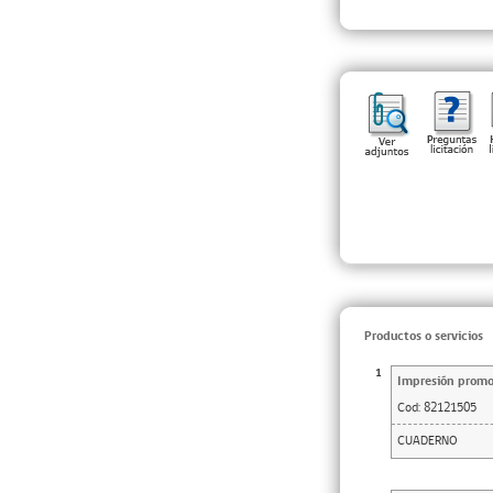
Productos o servicios
1
Impresión promoc
Cod:
82121505
CUADERNO