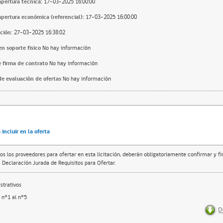
apertura técnica:
17-03-2025 16:00:00
apertura económica (referencial):
17-03-2025 16:00:00
ción:
27-03-2025 16:38:02
n soporte fisico
No hay información
 firma de contrato
No hay información
e evaluación de ofertas
No hay información
incluir en la oferta
os los proveedores para ofertar en esta licitación, deberán obligatoriamente confirmar y f
 Declaración Jurada de Requisitos para Ofertar.
trativos
 n°1 al n°5