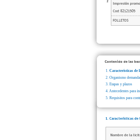
2
Impresión promoc
Cod:
82121505
FOLLETOS
Contenido de las bas
1.
Características de l
2.
Organismo demanda
3.
Etapas y plazos
4.
Antecedentes para inc
5.
Requisitos para cont
1. Características de 
Nombre de la licit