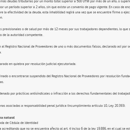
 más deudas tributarias por un monto total superior a 500 UTM por más de un año, o super
por un período superior a 2 años, sin que exista un convenio de pago vigente. En caso de en
re la efectividad de la deuda, esta inhabilidad regirá una vez que se encuentre firme o ejec
n.
s previsionales o de salud por más de 12 meses por sus trabajadores dependientes, lo que 
o de la autoridad competente.
n al Registro Nacional de Proveedores de uno o más documentos falsos, declarado así por s
a.
arado en quiebra por resolución judicial ejecutoriada.
inado o encontrarse suspendido del Registro Nacional de Proveedores por resolución funda
as.
enado por prácticas antisindicales o infracción a los derechos fundamentales del trabajad
nas asociadas a responsabilidad penal jurídica (incumplimiento artículo 10, Ley 20.393).
a natural
ada de Cédula de Identidad
 acreditando que no se encuentra afecto al art. 4 inciso 6 de la ley 19.886, en el cual se e