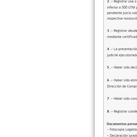
2
.-
Registrar una o
inferior a 500 UTM 
pendiente juicio sob
respectiva resolució
3
.-
Registrar deuda
mediante certificad
4
.-
La presentació
judicial ejecutoriad
5
.-
Haber sido decl
6
.-
Haber sido elim
Dirección de Compr
7
.-
Haber sido cond
8
.-
Registrar conde
Documentos person
- Fotocopia Legaliz
- Declaración jurada