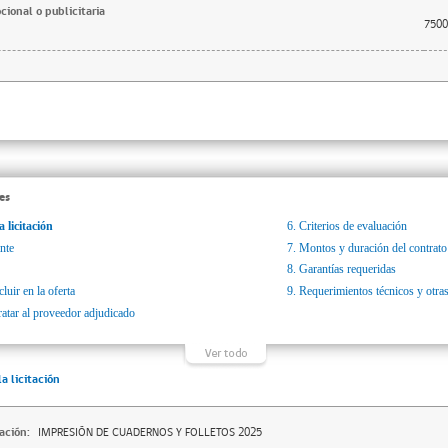
ional o publicitaria
7500
es
a licitación
6.
Criterios de evaluación
nte
7.
Montos y duración del contrato
8.
Garantías requeridas
luir en la oferta
9.
Requerimientos técnicos y otras
ratar al proveedor adjudicado
la licitación
ación:
IMPRESIÓN DE CUADERNOS Y FOLLETOS 2025