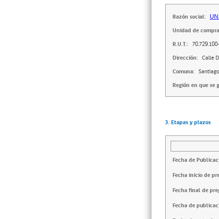
Razón social:
UN
Unidad de compra
R.U.T.:
70.729.100
Dirección:
Calle 
Comuna:
Santiag
Región en que se g
3. Etapas y plazos
Fecha de Publicac
Fecha inicio de pr
Fecha final de pre
Fecha de publicac