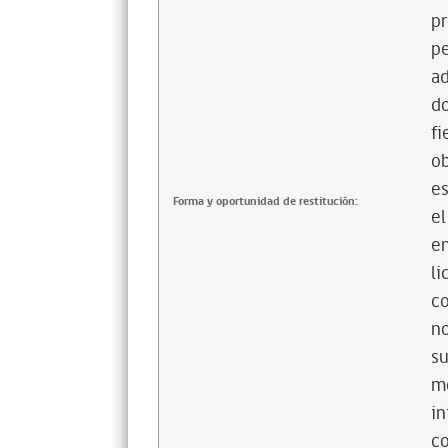
pr
pe
ad
do
fi
ob
es
Forma y oportunidad de restitución:
el
en
li
co
n
su
mo
in
co