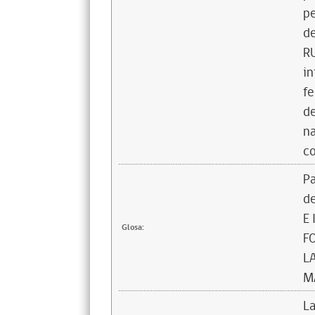
pe
de
RU
in
fe
de
na
co
Pa
d
E
Glosa:
F
L
M
La