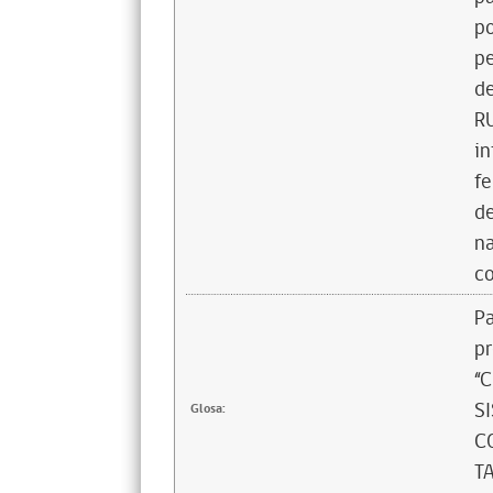
po
pe
de
RU
in
fe
de
na
co
Pa
pr
“
S
Glosa:
C
T