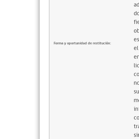
ad
do
fi
ob
es
Forma y oportunidad de restitución:
el
en
li
co
n
su
mo
in
co
tr
si