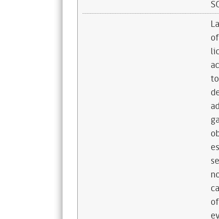
S
La
of
li
ac
to
de
ad
ga
ob
es
se
no
ca
of
ev