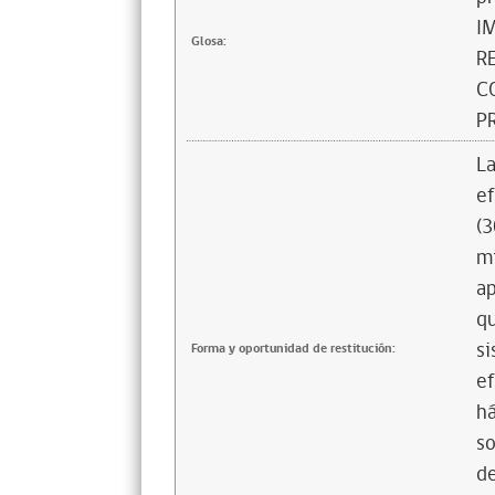
I
Glosa:
R
C
P
La
ef
(3
mi
ap
qu
si
Forma y oportunidad de restitución:
ef
há
so
de