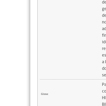
de
g
de
no
a
fi
id
re
es
a 
do
se
Pa
c
Glosa:
H
BI