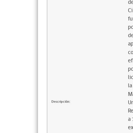
de
Ci
fu
po
de
ap
co
ef
po
li
la
Ma
U
Descripción:
Re
a 
ex