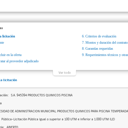
es
a licitación
6.
Criterios de evaluación
nte
7.
Montos y duración del contrato
8.
Garantías requeridas
luir en la oferta
9.
Requerimientos técnicos y otras
ratar al proveedor adjudicado
la licitación
ación:
S.A. 945394 PRODUCTOS QUIMICOS PISCINA
da
ESIDAD DE ADMINISTRACION MUNICIPAL PRODUCTOS QUIMICOS PARA PISCINA TEMPERAD
Pública-Licitación Pública igual o superior a 100 UTM e inferior a 1.000 UTM (LE)
ia:
ABIERTO