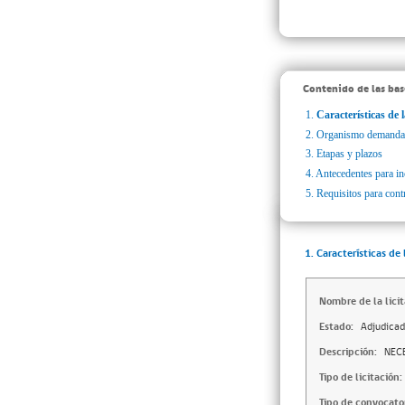
Contenido de las bas
1.
Características de l
2.
Organismo demanda
3.
Etapas y plazos
4.
Antecedentes para inc
5.
Requisitos para cont
1. Características de 
Nombre de la licit
Estado:
Adjudica
Descripción:
NEC
Tipo de licitación:
Tipo de convocator