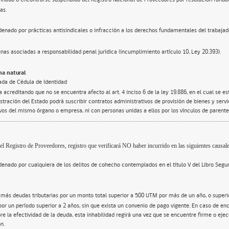
as.
enado por prácticas antisindicales o infracción a los derechos fundamentales del trabajad
nas asociadas a responsabilidad penal jurídica (incumplimiento artículo 10, Ley 20.393).
a natural
ada de Cédula de Identidad
 acreditando que no se encuentra afecto al art. 4 inciso 6 de la ley 19.886, en el cual se e
tración del Estado podrá suscribir contratos administrativos de provisión de bienes y servi
ivos del mismo órgano o empresa, ni con personas unidas a ellos por los vínculos de parente
el Registro de Proveedores, registro que verificará NO haber incurrido en las siguientes causale
enado por cualquiera de los delitos de cohecho contemplados en el título V del Libro Segu
 más deudas tributarias por un monto total superior a 500 UTM por más de un año, o super
por un período superior a 2 años, sin que exista un convenio de pago vigente. En caso de en
re la efectividad de la deuda, esta inhabilidad regirá una vez que se encuentre firme o ejec
n.