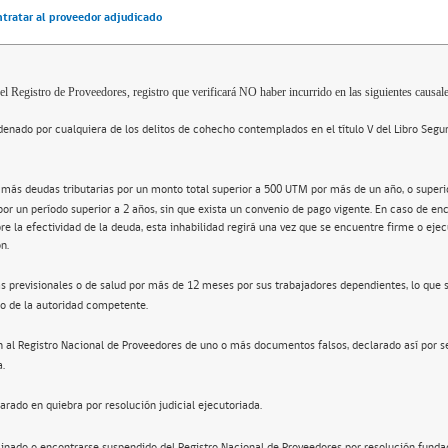
ntratar al proveedor adjudicado
el Registro de Proveedores, registro que verificará NO haber incurrido en las siguientes causale
enado por cualquiera de los delitos de cohecho contemplados en el título V del Libro Segu
 más deudas tributarias por un monto total superior a 500 UTM por más de un año, o super
por un período superior a 2 años, sin que exista un convenio de pago vigente. En caso de en
re la efectividad de la deuda, esta inhabilidad regirá una vez que se encuentre firme o ejec
n.
s previsionales o de salud por más de 12 meses por sus trabajadores dependientes, lo que 
o de la autoridad competente.
n al Registro Nacional de Proveedores de uno o más documentos falsos, declarado así por s
a.
arado en quiebra por resolución judicial ejecutoriada.
inado o encontrarse suspendido del Registro Nacional de Proveedores por resolución funda