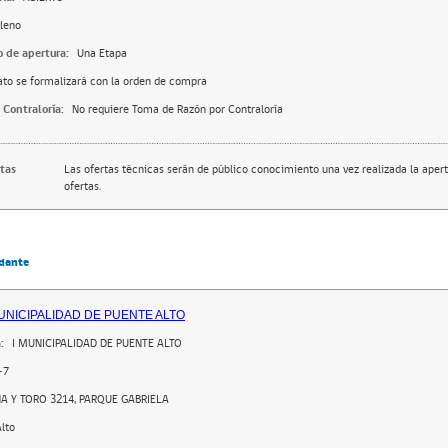
leno
o de apertura:
Una Etapa
ato se formalizará con la orden de compra
 Contraloría:
No requiere Toma de Razón por Contraloría
rtas
Las ofertas técnicas serán de público conocimiento una vez realizada la apert
ofertas.
dante
MUNICIPALIDAD DE PUENTE ALTO
:
I MUNICIPALIDAD DE PUENTE ALTO
-7
 Y TORO 3214, PARQUE GABRIELA
lto