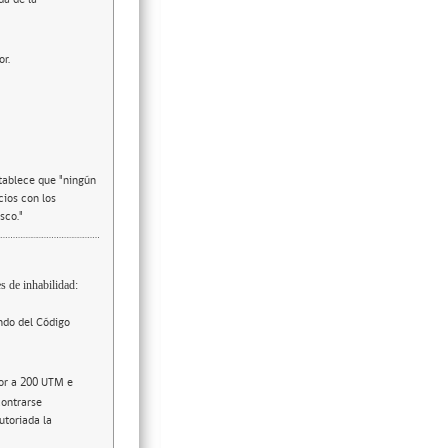
or.
stablece que "ningún
cios con los
sco."
s de inhabilidad:
ndo del Código
ior a 200 UTM e
contrarse
utoriada la