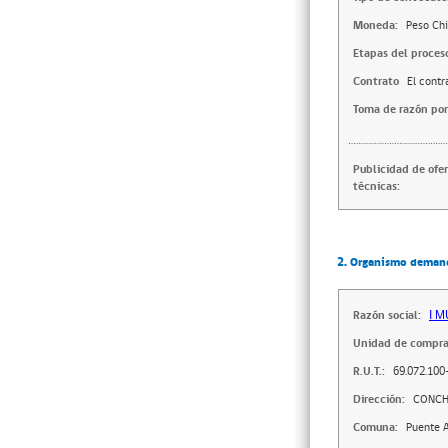
Moneda:
Peso Chi
Etapas del proces
Contrato
El contr
Toma de razón por
Publicidad de ofe
técnicas:
2. Organismo deman
Razón social:
I 
Unidad de compra
R.U.T.:
69.072.100
Dirección:
CONCHA
Comuna:
Puente A