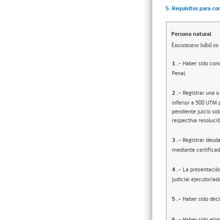
5. Requisitos para co
Persona natural
Encontrarse hábil en 
1
.-
Haber sido cond
Penal.
2
.-
Registrar una o
inferior a 500 UTM 
pendiente juicio sob
respectiva resolució
3
.-
Registrar deuda
mediante certificad
4
.-
La presentació
judicial ejecutoriad
5
.-
Haber sido decl
6
.-
Haber sido elim