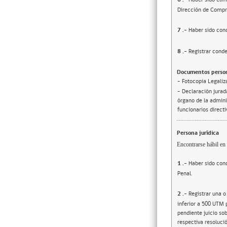
Dirección de Compr
7
.-
Haber sido cond
8
.-
Registrar conde
Documentos person
- Fotocopia Legaliz
- Declaración jurada
órgano de la adminis
funcionarios direct
Persona jurídica
Encontrarse hábil en 
1
.-
Haber sido cond
Penal.
2
.-
Registrar una o
inferior a 500 UTM 
pendiente juicio sob
respectiva resolució