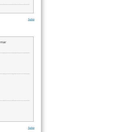
Subir
irmar
Subir