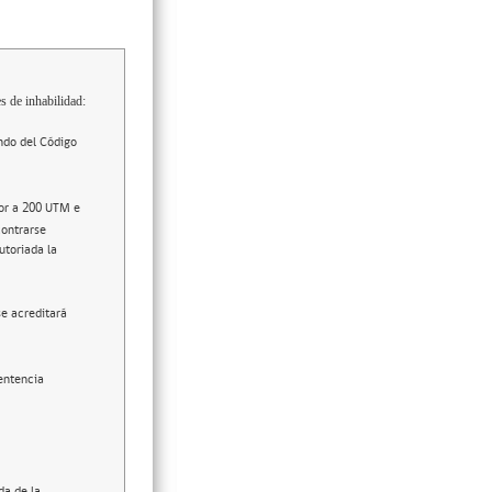
s de inhabilidad:
ndo del Código
ior a 200 UTM e
contrarse
utoriada la
se acreditará
entencia
da de la