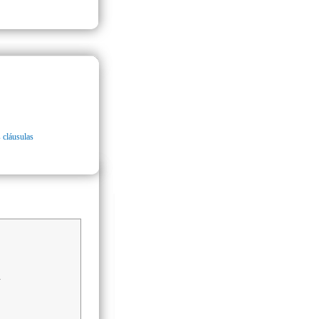
 cláusulas
A