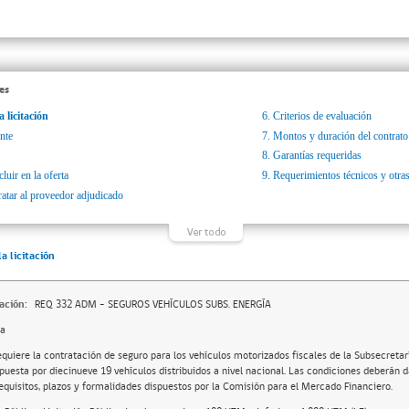
es
a licitación
6.
Criterios de evaluación
nte
7.
Montos y duración del contrato
8.
Garantías requeridas
luir en la oferta
9.
Requerimientos técnicos y otras
ratar al proveedor adjudicado
la licitación
ación:
REQ 332 ADM - SEGUROS VEHÍCULOS SUBS. ENERGÍA
da
equiere la contratación de seguro para los vehículos motorizados fiscales de la Subsecretarí
uesta por diecinueve 19 vehículos distribuidos a nivel nacional. Las condiciones deberán 
requisitos, plazos y formalidades dispuestos por la Comisión para el Mercado Financiero.