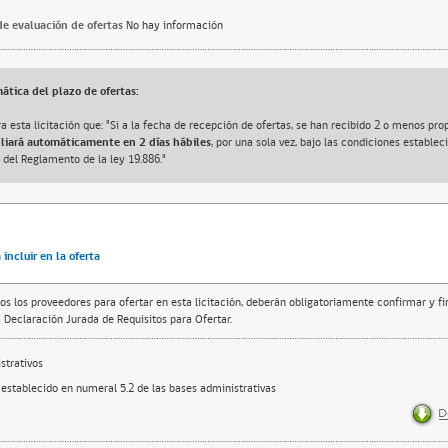
e evaluación de ofertas
No hay información
ática del plazo de ofertas:
a esta licitación que: "Si a la fecha de recepción de ofertas, se han recibido 2 o menos pro
pliará automáticamente en 2 días hábiles
, por una sola vez, bajo las condiciones estableci
, del Reglamento de la ley 19.886."
incluir en la oferta
os los proveedores para ofertar en esta licitación, deberán obligatoriamente confirmar y f
 Declaración Jurada de Requisitos para Ofertar.
trativos
 establecido en numeral 5.2 de las bases administrativas