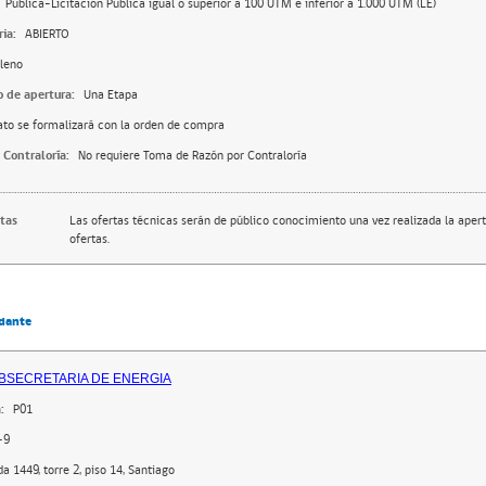
Pública-Licitación Pública igual o superior a 100 UTM e inferior a 1.000 UTM (LE)
ia:
ABIERTO
leno
o de apertura:
Una Etapa
ato se formalizará con la orden de compra
 Contraloría:
No requiere Toma de Razón por Contraloría
rtas
Las ofertas técnicas serán de público conocimiento una vez realizada la apert
ofertas.
dante
BSECRETARIA DE ENERGIA
:
P01
-9
 1449, torre 2, piso 14, Santiago