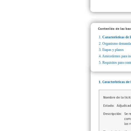
Contenido de las bas
1.
Características de l
2.
Organismo demanda
3.
Etapas y plazos
4.
Antecedentes para inc
5.
Requisitos para cont
1. Características de 
Nombre de la licit
Estado:
Adjudica
Descripción:
Se r
comp
los 