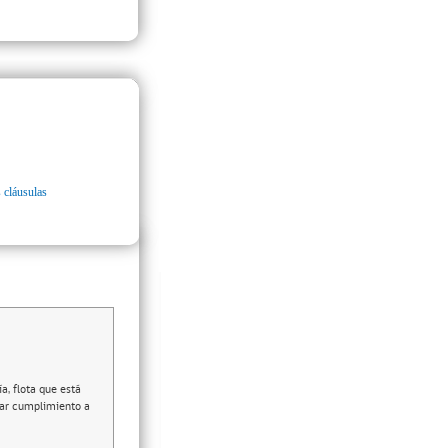
 cláusulas
a, flota que está
dar cumplimiento a