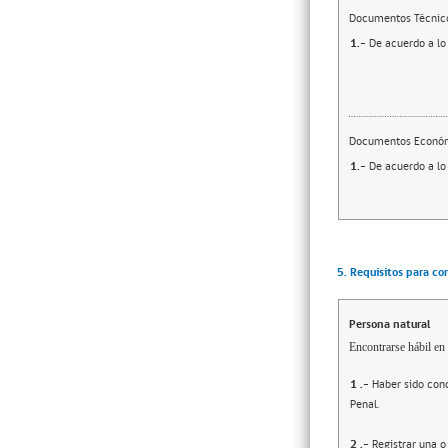
Documentos Técnic
1.-
De acuerdo a lo
Documentos Econó
1.-
De acuerdo a lo
5. Requisitos para co
Persona natural
Encontrarse hábil en 
1
.-
Haber sido cond
Penal.
2
.-
Registrar una o