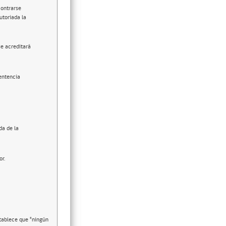
contrarse
utoriada la
se acreditará
entencia
da de la
or.
stablece que "ningún