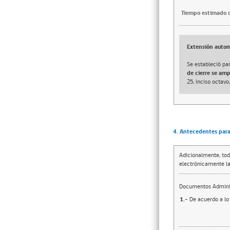
Tiempo estimado d
Extensión autom
Se estableció par
de cierre se am
25, inciso octavo
4. Antecedentes para 
Adicionalmente, tod
electrónicamente la
Documentos Adminis
1.-
De acuerdo a lo