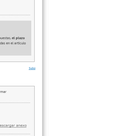
puestas,
el plazo
das en el artículo
Subir
irmar