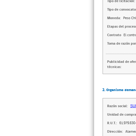
Tipo de licitación:
Tipo de convocator
Moneda:
Peso Chi
Etapas del proces
Contrato
El contr
Toma de razón por
Publicidad de ofe
técnicas:
2. Organismo deman
Razón social:
SU
Unidad de compra
R.U.T.:
61.979.830
Dirección:
Alameda