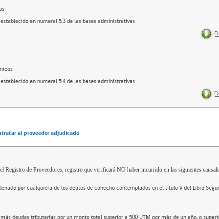
os
 establecido en numeral 5.3 de las bases administrativas
micos
 establecido en numeral 5.4 de las bases administrativas
ntratar al proveedor adjudicado
el Registro de Proveedores, registro que verificará NO haber incurrido en las siguientes causale
enado por cualquiera de los delitos de cohecho contemplados en el título V del Libro Segu
 más deudas tributarias por un monto total superior a 500 UTM por más de un año, o super