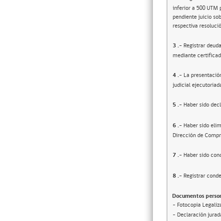
inferior a 500 UTM 
pendiente juicio sob
respectiva resolució
3
.-
Registrar deuda
mediante certificad
4
.-
La presentació
judicial ejecutoriad
5
.-
Haber sido decl
6
.-
Haber sido elim
Dirección de Compr
7
.-
Haber sido cond
8
.-
Registrar conde
Documentos person
- Fotocopia Legaliz
- Declaración jurada