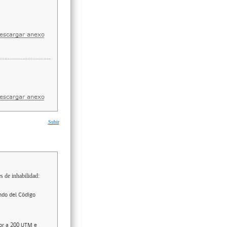
Subir
s de inhabilidad:
ndo del Código
ior a 200 UTM e