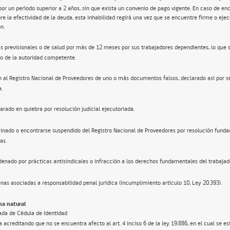
por un período superior a 2 años, sin que exista un convenio de pago vigente. En caso de en
re la efectividad de la deuda, esta inhabilidad regirá una vez que se encuentre firme o ejec
n.
s previsionales o de salud por más de 12 meses por sus trabajadores dependientes, lo que 
o de la autoridad competente.
n al Registro Nacional de Proveedores de uno o más documentos falsos, declarado así por s
a.
arado en quiebra por resolución judicial ejecutoriada.
inado o encontrarse suspendido del Registro Nacional de Proveedores por resolución funda
as.
enado por prácticas antisindicales o infracción a los derechos fundamentales del trabajad
nas asociadas a responsabilidad penal jurídica (incumplimiento artículo 10, Ley 20.393).
a natural
ada de Cédula de Identidad
 acreditando que no se encuentra afecto al art. 4 inciso 6 de la ley 19.886, en el cual se e