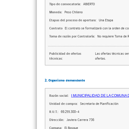
Tipo de convocatoria:
ABIERTO
Moneda:
Peso Chileno
Etapas del proceso de apertura:
Una Etapa
Contrato
El contrato se formalizará con la orden de c
Toma de razón por Contraloría:
No requiere Toma de R
Publicidad de ofertas
Las ofertas técnicas se
técnicas:
ofertas.
2. Organismo demandante
Razón social:
I MUNICIPALIDAD DE LA COMUNA
Unidad de compra:
Secretaria de Planificación
R.U.T.:
69.255.300-4
Dirección:
Javiera Carrera 736
Comuna:
El Bosque