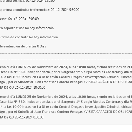
apertura técnica:
02-12-2024 9:30:00
apertura económica (referencial):
02-12-2024 9:30:00
ción:
05-12-2024 18:03:09
n soporte fisico
No hay información
 firma de contrato
No hay información
e evaluación de ofertas
0 Días
erreno el día LUNES 25 de Noviembre de 2024, a las 10:00 horas, siendo recibidos en el
Escanilla N° 560, Independencia, por el Sargento 1° S e rgio Morales Contreras y día
, a las 10:00 horas, en l a Di re cción Control Drogas e Investigación Criminal, ubic
S tgo ., por el Suboficial Juan Francisco Cordero Venegas. (VISITA CARÁCTER DE OBL IGA
TA DE QU
25-11-2024 10:00:00
erreno el día LUNES 25 de Noviembre de 2024, a las 10:00 horas, siendo recibidos en el
Escanilla N° 560, Independencia, por el Sargento 1° S e rgio Morales Contreras y día
, a las 10:00 horas, en l a Di re cción Control Drogas e Investigación Criminal, ubic
S tgo ., por el Suboficial Juan Francisco Cordero Venegas. (VISITA CARÁCTER DE OBL IGA
TA DE QU
26-11-2024 0:00:00