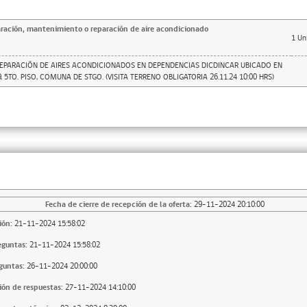
aración, mantenimiento o reparación de aire acondicionado
1
Un
EPARACIÓN DE AIRES ACONDICIONADOS EN DEPENDENCIAS DICDINCAR UBICADO EN
 5TO. PISO, COMUNA DE STGO. (VISITA TERRENO OBLIGATORIA 26.11.24 10:00 HRS)
Fecha de cierre de recepción de la oferta:
29-11-2024 20:10:00
ión:
21-11-2024 15:58:02
eguntas:
21-11-2024 15:58:02
guntas:
26-11-2024 20:00:00
ión de respuestas:
27-11-2024 14:10:00