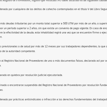
el Registro de Proveedores, registro que verificará NO haber incurrido en las siguientes causale
enado por cualquiera de los delitos de cohecho contemplados en el título V del Libro Segu
 más deudas tributarias por un monto total superior a 500 UTM por más de un año, o super
por un período superior a 2 años, sin que exista un convenio de pago vigente. En caso de en
re la efectividad de la deuda, esta inhabilidad regirá una vez que se encuentre firme o ejec
n.
s previsionales o de salud por más de 12 meses por sus trabajadores dependientes, lo que 
o de la autoridad competente.
n al Registro Nacional de Proveedores de uno o más documentos falsos, declarado así por s
a.
arado en quiebra por resolución judicial ejecutoriada.
inado o encontrarse suspendido del Registro Nacional de Proveedores por resolución funda
as.
enado por prácticas antisindicales o infracción a los derechos fundamentales del trabajad