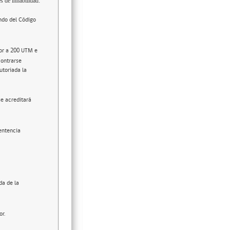
s de inhabilidad:
ndo del Código
ior a 200 UTM e
contrarse
utoriada la
se acreditará
entencia
da de la
or.