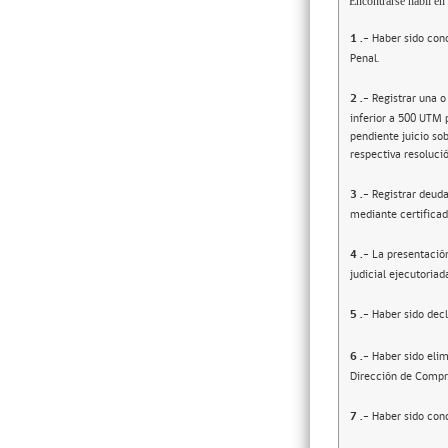
Encontrarse hábil en 
1
.-
Haber sido cond
Penal.
2
.-
Registrar una o
inferior a 500 UTM 
pendiente juicio sob
respectiva resolució
3
.-
Registrar deuda
mediante certificad
4
.-
La presentació
judicial ejecutoriad
5
.-
Haber sido decl
6
.-
Haber sido elim
Dirección de Compr
7
.-
Haber sido cond