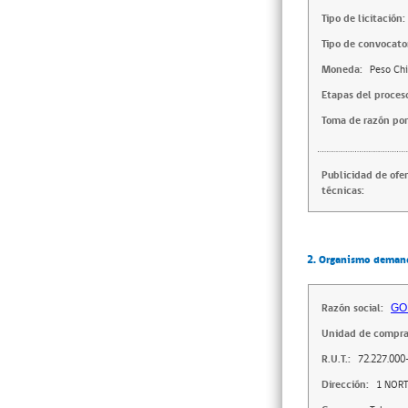
Tipo de licitación:
Tipo de convocator
Moneda:
Peso Chi
Etapas del proces
Toma de razón por
Publicidad de ofe
técnicas:
2. Organismo deman
Razón social:
GO
Unidad de compra
R.U.T.:
72.227.000
Dirección:
1 NORT