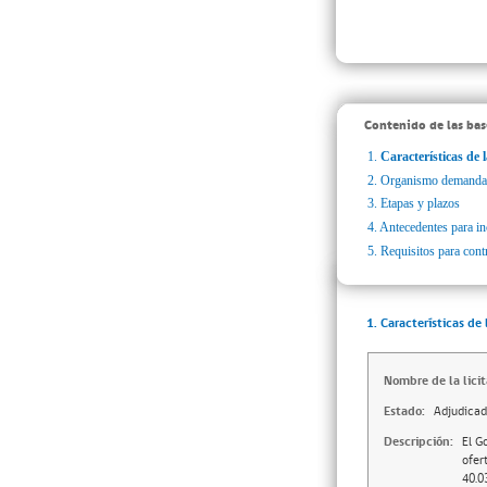
Contenido de las bas
1.
Características de l
2.
Organismo demanda
3.
Etapas y plazos
4.
Antecedentes para inc
5.
Requisitos para cont
1. Características de 
Nombre de la licit
Estado:
Adjudica
Descripción:
El G
ofer
40.0