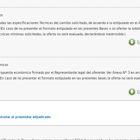
os
odas las especificaciones Técnicas del camión solicitado, de acuerdo a lo estipulado en el 
 (En caso de no presentar el Formato estipulado en las presentes Bases o no ofertar la total
cnicas mínimas solicitadas, la oferta no será evaluada, declarándose inadmisible.).
micos
ropuesta económica firmado por el Representante legal del oferente. Ver Anexo N° 3 en arc
 (En caso de no presentar el formato estipulado en las presentes bases la oferta no será ev
ntratar al proveedor adjudicado