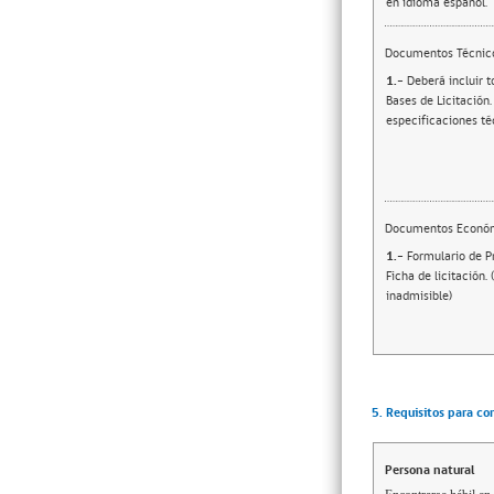
en idioma español.
Documentos Técnic
1.-
Deberá incluir t
Bases de Licitación.
especificaciones té
Documentos Econó
1.-
Formulario de P
Ficha de licitación.
inadmisible)
5. Requisitos para co
Persona natural