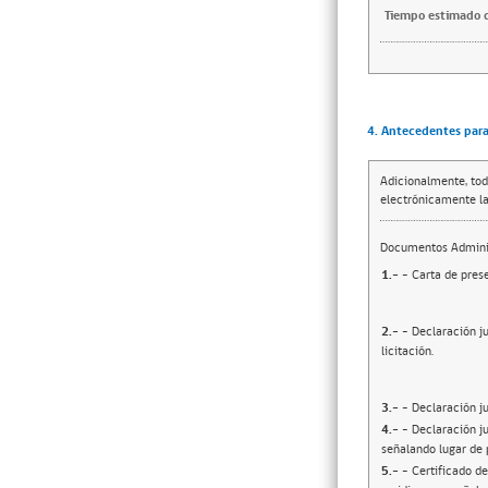
Tiempo estimado d
4. Antecedentes para 
Adicionalmente, tod
electrónicamente la
Documentos Adminis
1.-
- Carta de prese
2.-
- Declaración j
licitación.
3.-
- Declaración j
4.-
- Declaración ju
señalando lugar de 
5.-
- Certificado d