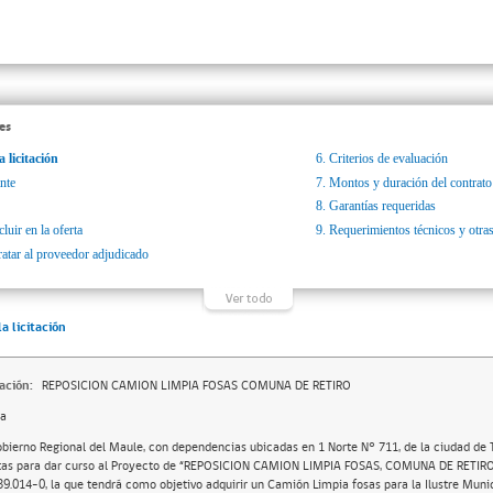
es
a licitación
6.
Criterios de evaluación
nte
7.
Montos y duración del contrato
8.
Garantías requeridas
luir en la oferta
9.
Requerimientos técnicos y otras
ratar al proveedor adjudicado
la licitación
ación:
REPOSICION CAMION LIMPIA FOSAS COMUNA DE RETIRO
da
obierno Regional del Maule, con dependencias ubicadas en 1 Norte N° 711, de la ciudad de Ta
tas para dar curso al Proyecto de “REPOSICION CAMION LIMPIA FOSAS, COMUNA DE RETIRO
39.014-0, la que tendrá como objetivo adquirir un Camión Limpia fosas para la Ilustre Munic