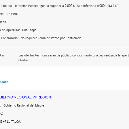
Pública-Licitación Pública igual o superior a 2.000 UTM e inferior a 5.000 UTM (LQ)
ia:
ABIERTO
leno
o de apertura:
Una Etapa
 Contraloría:
No requiere Toma de Razón por Contraloría
rtas
Las ofertas técnicas serán de público conocimiento una vez realizada la apert
ofertas.
dante
BIERNO REGIONAL VII REGION
:
Gobierno Regional del Maule
-2
E #711, TALCA.