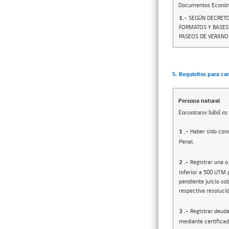
Documentos Econó
1.-
SEGÚN DECRETO
FORMATOS Y BASES 
PASEOS DE VERANO,
5. Requisitos para co
Persona natural
Encontrarse hábil en 
1
.-
Haber sido cond
Penal.
2
.-
Registrar una o
inferior a 500 UTM 
pendiente juicio sob
respectiva resolució
3
.-
Registrar deuda
mediante certificad