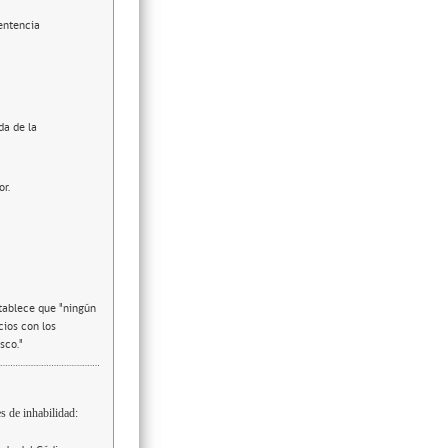
entencia
da de la
or.
stablece que "ningún
cios con los
sco."
s de inhabilidad: