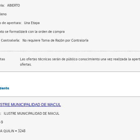
ia:
ABIERTO
leno
o de apertura:
Una Etapa
ato se formalizará con la orden de compra
 Contraloría:
No requiere Toma de Razón por Contraloría
rtas
Las ofertas técnicas serán de público conocimiento una vez realizada la apert
ofertas.
dante
USTRE MUNICIPALIDAD DE MACUL
:
ILUSTRE MUNICIPALIDAD DE MACUL
-9
A QUILIN # 3248