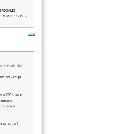
SPECIALES,
E PASAJEROS, PARA
Subir
s de inhabilidad:
ndo del Código
ior a 200 UTM e
contrarse
utoriada la
se acreditará