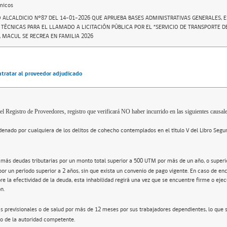
micos
 ALCALDICIO N°87 DEL 14-01-2026 QUE APRUEBA BASES ADMINISTRATIVAS GENERALES, E
TÉCNICAS PARA EL LLAMADO A LICITACIÓN PÚBLICA POR EL “SERVICIO DE TRANSPORTE D
 MACUL SE RECREA EN FAMILIA 2026
ntratar al proveedor adjudicado
el Registro de Proveedores, registro que verificará NO haber incurrido en las siguientes causale
enado por cualquiera de los delitos de cohecho contemplados en el título V del Libro Segu
 más deudas tributarias por un monto total superior a 500 UTM por más de un año, o super
por un período superior a 2 años, sin que exista un convenio de pago vigente. En caso de en
re la efectividad de la deuda, esta inhabilidad regirá una vez que se encuentre firme o ejec
n.
s previsionales o de salud por más de 12 meses por sus trabajadores dependientes, lo que 
o de la autoridad competente.