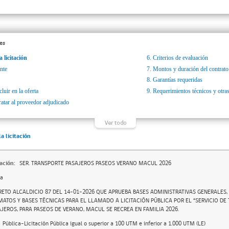
es
a licitación
6.
Criterios de evaluación
nte
7.
Montos y duración del contrato
8.
Garantías requeridas
luir en la oferta
9.
Requerimientos técnicos y otras
ratar al proveedor adjudicado
la licitación
ación:
SER. TRANSPORTE PASAJEROS PASEOS VERANO MACUL 2026
da
ETO ALCALDICIO 87 DEL 14-01-2026 QUE APRUEBA BASES ADMINISTRATIVAS GENERALES, 
ATOS Y BASES TÉCNICAS PARA EL LLAMADO A LICITACIÓN PÚBLICA POR EL “SERVICIO DE
JEROS, PARA PASEOS DE VERANO, MACUL SE RECREA EN FAMILIA 2026.
Pública-Licitación Pública igual o superior a 100 UTM e inferior a 1.000 UTM (LE)