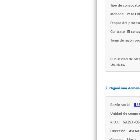
Tipo de convocator
Moneda:
Peso Chi
Etapas del proces
Contrato
El contr
Toma de razón por
Publicidad de ofe
técnicas:
2. Organismo deman
Razón social:
IL
Unidad de compra
R.U.T.:
69.253.700
Dirección:
AVENID
Comuna:
Macul