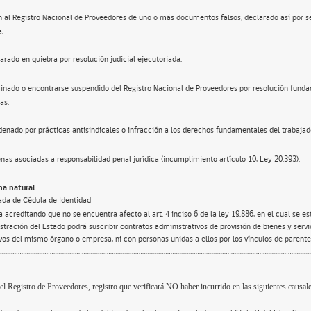
n al Registro Nacional de Proveedores de uno o más documentos falsos, declarado así por s
a.
arado en quiebra por resolución judicial ejecutoriada.
inado o encontrarse suspendido del Registro Nacional de Proveedores por resolución funda
as.
enado por prácticas antisindicales o infracción a los derechos fundamentales del trabajad
nas asociadas a responsabilidad penal jurídica (incumplimiento artículo 10, Ley 20.393).
a natural
ada de Cédula de Identidad
 acreditando que no se encuentra afecto al art. 4 inciso 6 de la ley 19.886, en el cual se e
tración del Estado podrá suscribir contratos administrativos de provisión de bienes y servi
ivos del mismo órgano o empresa, ni con personas unidas a ellos por los vínculos de parente
el Registro de Proveedores, registro que verificará NO haber incurrido en las siguientes causale