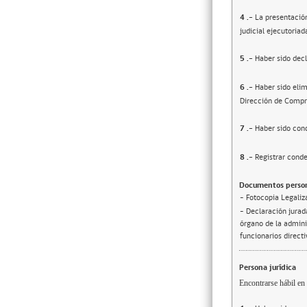
4
.-
La presentació
judicial ejecutoriad
5
.-
Haber sido decl
6
.-
Haber sido elim
Dirección de Compr
7
.-
Haber sido cond
8
.-
Registrar conde
Documentos person
- Fotocopia Legaliz
- Declaración jurada
órgano de la adminis
funcionarios direct
Persona jurídica
Encontrarse hábil en 