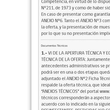
Competencia, en virtud de lo dispues
N°211, de 1973 y como de haber sid
En caso de presentar como garantía v
ANEXO Nº6. Tanto el ANEXO N°3 como
la oferta, y la presentación de mue
por lo que su no presentación implic
Documentos Técnicos
1.-
VI DE LA APERTURA TÉCNICA Y ECONÓMICA DE LAS OFERTAS 1. APERTURA TÉCNICA DE LA OFERTA: Juntamente con la revisión y verificación de los antecedentes administrativos se procederá con la apertura de la licitación la cual podrá ser en una o dos etapas quedando señalado en el llamado. Se revisa si se han adjuntado el ANEXO Nº2 Ficha Técnica, ANEXO N°11 y la documentación que respalde la oferta técnica, que idealmente se deben adjuntar en el apartado “ANEXOS TÉCNICOS” del portal www.mercadopublico.cl. Dichos antecedentes técnicos corresponderán a aspectos de admisibilidad o a temas de evaluación, de acuerdo con lo indicado en la siguiente tabla: 1.1 PRODUCTOS FARMACÉUTICOS, DESINFECTANTES, PESTICIDAS Y/O COSMÉTICOS DE USO HUMANO: REQUISITOS COMPRENDE DOCUMENTOS ANEXOS CONDICION 1. Adjuntar ANEXO N ° 2A (Ficha técnica) Completar Ficha Técnica Documentos vigentes emitidos por la autoridad sanitaria competente (resoluciones u otros actos administrativos). Se excluye captura de pantalla de GICONA o ficha técnica descargada de la página web del Instituto de Salud Pública de Chile, y documentos en trámite o por emitir, a excepción de las renovaciones de registro, las cuales se admitirán hasta la evaluación técnica de las ofertas. No se considerarán ofertas de productos con autorización de importación por el artículo 99 del Código Sanitario, ni ofertas de productos correspondientes a Preparaciones Magistrales. Admisibilidad 2. Tener Registro Sanitario Vigente Productos farmacéuticos y Cosméticos, Desinfectante y Pesticidas. Los que respaldan el ANEXO N °2. Admisibilidad 3. Adjuntar ANEXO N°11 Declaración simple de autorización, en caso de que corresponda Autorización del Titular del Registro Sanitario Documento emitido por el titular del registro sanitario que autorice al oferente no titular del registro para ofertar y comercializar el producto licitado o documento emitido por la autoridad sanitaria competente que permita al oferente no titular a importar el producto. Admisibilidad 4. Adjuntar Resolución Art 94 del DS N°3/2010, si corresponde. Importador o Titular del Registro Sanitario distinto al autorizado por el Registro si corresponde La autorización otorgada por autoridad sanitaria competente en el caso previsto en el artículo 94 del DS N°3/2010 del Ministerio de Salud si fuera pertinente la norma que en el futuro lo reemplace o haga las veces de tal. Admisibilidad 5. Registro Sanitario Ofertado sin retiro (s) instruido(s) del Mercado del producto ofertado. Aquellas ofertas en que el registro sanitario ofertado no ha sido objeto de retiro(s) del mercado, instruido por parte de la autoridad sanitaria competente en los 12 meses anteriores a la fecha de publicación del proceso, que comprenda una o más de sus series y/o lotes. Declaración simple firmada por el representante legal o el Director Técnico, del oferente o Titular del registro sanitario ofertado, emitido a partir de la fecha publicación de la licitación declarando que el registro sanitario ofertado no presenta retiros sanitarios instruidos en los 12 meses anteriores a la fecha de publicación del proceso. (ANEXO N° 14) Cenabast estará facultada para validar la información entregada por el oferente, por los medios que estime conveniente. De constatarse que el registro sanitario ofertado ha sido objeto de retiro(s) sanitario(s) instruido(s) la oferta será declarada inadmisible. Admisibilidad 6. Ser Referente, Bioequivalente, Equivalente Terapéutico, Producto farmacéutico intercambiable o concepto indicado en normativa vigente, que lo reemplace o haga las veces de tal. Productos VIH-SIDA o los que se determinen en el ANEXO N °2. Para acreditar equivalencia terapéutica, según corresponda: a) Si es producto CON exigencia de acreditar la condición, Bioequivalente, Equivalente Terapéutico o intercambiable, con plazo vencido: ● Documento idóneo (resolución, certificado, oficio u otro) emitido por la autoridad competente en Chile que acredite dicha condición. b) Si es producto CON exigencia de acreditar la condición, Bioequivalente, Equivalente Terapéutico o intercambiable, con plazo vigente o si es producto SIN exigencia de acreditar la condición de Bioequivalente, Equivalente Terapéutico o intercambiable: ● Documento idóneo (resolución, certificado, oficio u otro) emitido por la autoridad competente en Chile que acredite dicha condición. ● Copia del listado de productos precalificados que se encuentra disponible 