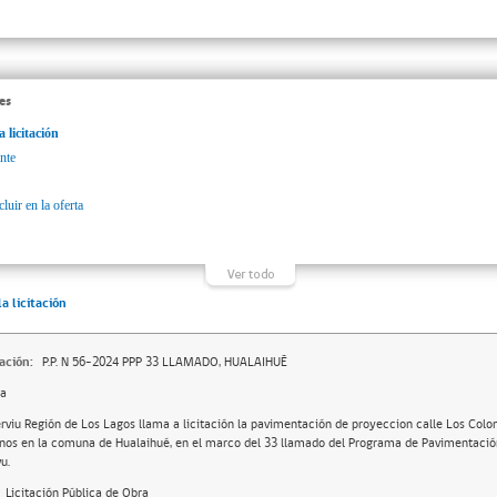
es
a licitación
nte
luir en la oferta
la licitación
ación:
P.P. N 56-2024 PPP 33 LLAMADO, HUALAIHUÉ
da
erviu Región de Los Lagos llama a licitación la pavimentación de proyeccion calle Los Colo
nos en la comuna de Hualaihué, en el marco del 33 llamado del Programa de Pavimentación
u.
Licitación Pública de Obra