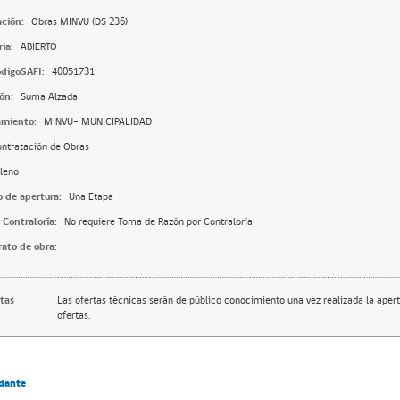
ación:
Obras MINVU (DS 236)
ia:
ABIERTO
digoSAFI:
40051731
ón:
Suma Alzada
amiento:
MINVU- MUNICIPALIDAD
ntratación de Obras
leno
o de apertura:
Una Etapa
 Contraloría:
No requiere Toma de Razón por Contraloría
rato de obra:
rtas
Las ofertas técnicas serán de público conocimiento una vez realizada la apert
ofertas.
dante