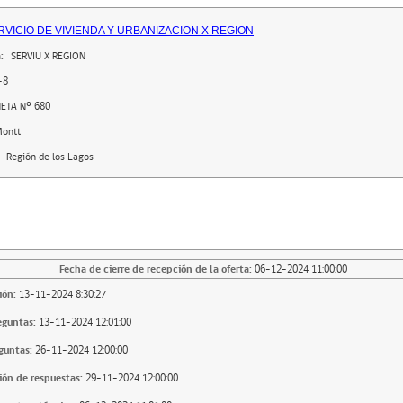
RVICIO DE VIVIENDA Y URBANIZACION X REGION
:
SERVIU X REGION
-8
ETA Nº 680
Montt
Región de los Lagos
Fecha de cierre de recepción de la oferta:
06-12-2024 11:00:00
ión:
13-11-2024 8:30:27
eguntas:
13-11-2024 12:01:00
guntas:
26-11-2024 12:00:00
ión de respuestas:
29-11-2024 12:00:00