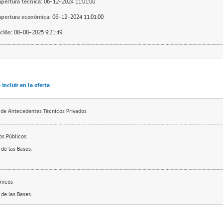
apertura técnica:
06-12-2024 11:01:00
apertura económica:
06-12-2024 11:01:00
ción:
08-08-2025 9:21:49
incluir en la oferta
 de Antecedentes Técnicos Privados
s Públicos
de las Bases.
micos
de las Bases.