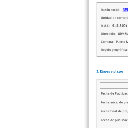
Razón social:
SE
Unidad de compra
R.U.T.:
61.818.001
Dirección:
URMEN
Comuna:
Puerto 
Región geográfica:
3. Etapas y plazos
Fecha de Publicac
Fecha inicio de pr
Fecha final de pre
Fecha de publicac