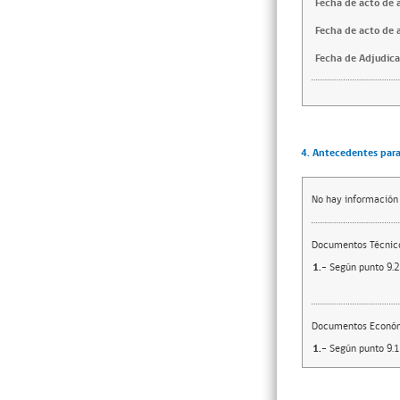
Fecha de acto de 
Fecha de acto de 
Fecha de Adjudica
4. Antecedentes para 
No hay información
Documentos Técnico
1.-
Según punto 9.2 
Documentos Econó
1.-
Según punto 9.1 