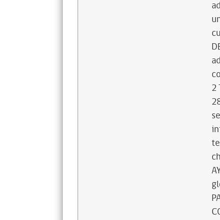
ad
un
cu
D
ad
co
2 
28
se
in
te
c
AY
gl
P
C