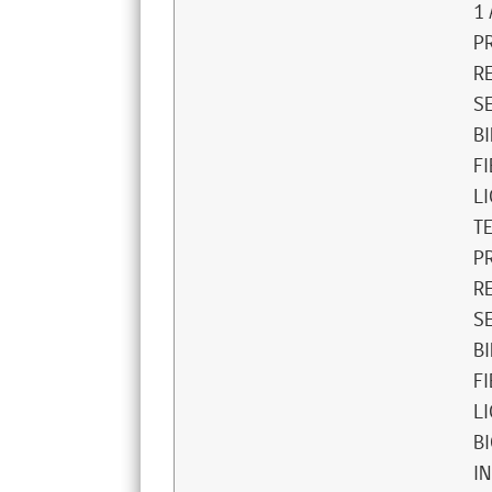
1
P
R
S
B
F
L
T
P
R
S
B
F
L
B
I