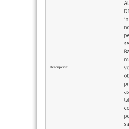
A
DE
in
no
pe
se
Ba
ma
ve
Descripción:
ob
pr
as
la
co
po
sa