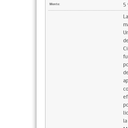
5
Monto:
La
ma
Un
de
Ci
fu
po
de
ap
co
ef
po
li
la