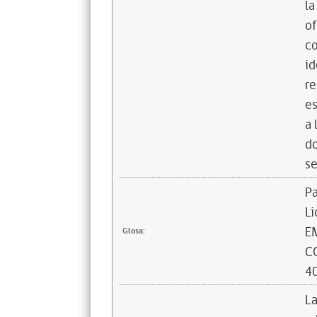
la
of
co
id
re
es
a 
do
se
Pa
L
E
Glosa:
C
40
La