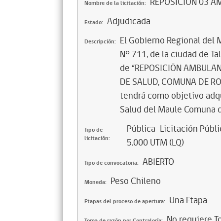
REPOSICIÓN 03 
Nombre de la licitación:
Adjudicada
Estado:
El Gobierno Regional del 
Descripción:
N° 711, de la ciudad de Tal
de “REPOSICIÓN AMBULA
DE SALUD, COMUNA DE ROME
tendrá como objetivo adq
Salud del Maule Comuna d
Pública-Licitación Públi
Tipo de
licitación:
5.000 UTM (LQ)
ABIERTO
Tipo de convocatoria:
Peso Chileno
Moneda:
Una Etapa
Etapas del proceso de apertura:
No requiere T
Toma de razón por Contraloría: