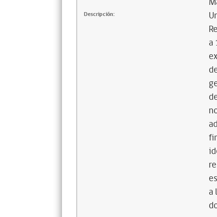
Ma
U
Descripción:
Re
a 
ex
de
g
de
no
a
fi
id
re
es
a 
do