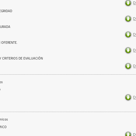
EGRIDAD
JURADA
N OFERENTE.
 CRITERIOS DE EVALUACIÓN
os
O
micos
MICO