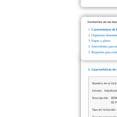
Contenido de las bas
1.
Características de l
2.
Organismo demanda
3.
Etapas y plazos
4.
Antecedentes para inc
5.
Requisitos para cont
1. Características de 
Nombre de la licit
Estado:
Adjudica
Descripción:
REP
DE 
Tipo de licitación: