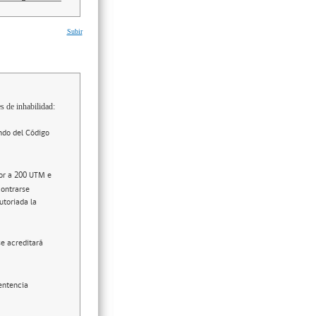
Subir
s de inhabilidad:
ndo del Código
ior a 200 UTM e
contrarse
utoriada la
se acreditará
entencia