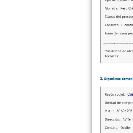
Tipo de convocator
Moneda:
Peso Chi
Etapas del proces
Contrato
El contr
Toma de razón por
Publicidad de ofe
técnicas:
2. Organismo deman
Razón social:
Car
Unidad de compra
R.U.T.:
60.505.206
Dirección:
AV Ten
Comuna:
Ovalle