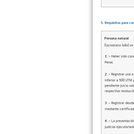
5. Requisitos para co
Persona natural
Encontrarse hábil en 
1
.-
Haber sido cond
Penal.
2
.-
Registrar una o
inferior a 500 UTM 
pendiente juicio sob
respectiva resolució
3
.-
Registrar deuda
mediante certificad
4
.-
La presentació
judicial ejecutoriad