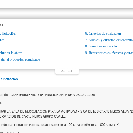
es
a licitación
6.
Criterios de evaluación
nte
7.
Montos y duración del contrato
8.
Garantías requeridas
luir en la oferta
9.
Requerimientos técnicos y otras
ratar al proveedor adjudicado
la licitación
ación:
MANTENIMIENTO Y REPARACIÓN SALA DE MUSCULACIÓN.
da
ARAR LA SALA DE MUSCULACIÓN PARA LA ACTIVIDAD FÍSICA DE LOS CARABINEROS ALUMN
FORMACIÓN DE CARABINEROS GRUPO OVALLE
Pública-Licitación Pública igual o superior a 100 UTM e inferior a 1.000 UTM (LE)