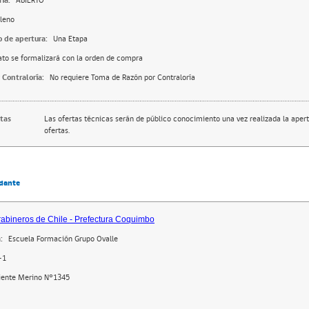
ia:
ABIERTO
leno
o de apertura:
Una Etapa
ato se formalizará con la orden de compra
 Contraloría:
No requiere Toma de Razón por Contraloría
rtas
Las ofertas técnicas serán de público conocimiento una vez realizada la apert
ofertas.
dante
abineros de Chile - Prefectura Coquimbo
:
Escuela Formación Grupo Ovalle
-1
iente Merino N°1345