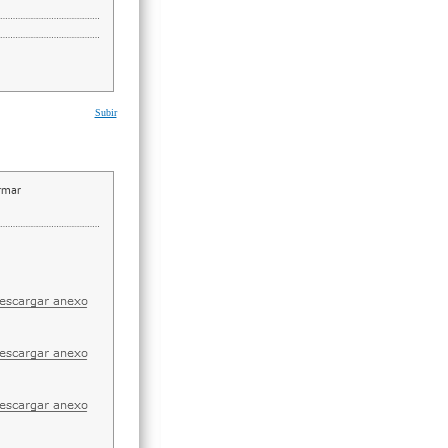
Subir
irmar