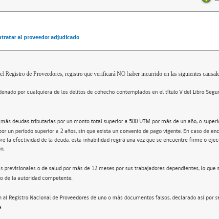
ntratar al proveedor adjudicado
el Registro de Proveedores, registro que verificará NO haber incurrido en las siguientes causale
enado por cualquiera de los delitos de cohecho contemplados en el título V del Libro Segu
 más deudas tributarias por un monto total superior a 500 UTM por más de un año, o super
por un período superior a 2 años, sin que exista un convenio de pago vigente. En caso de en
re la efectividad de la deuda, esta inhabilidad regirá una vez que se encuentre firme o ejec
n.
s previsionales o de salud por más de 12 meses por sus trabajadores dependientes, lo que 
o de la autoridad competente.
n al Registro Nacional de Proveedores de uno o más documentos falsos, declarado así por s
a.