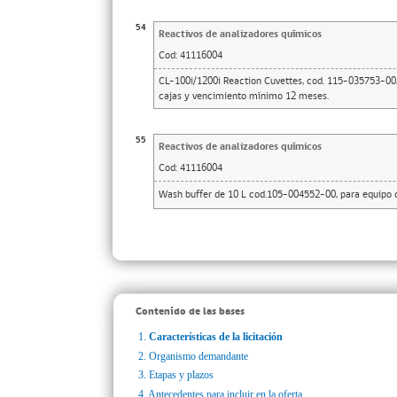
54
Reactivos de analizadores químicos
Cod:
41116004
CL-100i/1200i Reaction Cuvettes, cod. 115-035753-00,
cajas y vencimiento mínimo 12 meses.
55
Reactivos de analizadores químicos
Cod:
41116004
Wash buffer de 10 L cod.105-004552-00, para equipo d
Contenido de las bases
1.
Características de la licitación
2.
Organismo demandante
3.
Etapas y plazos
4.
Antecedentes para incluir en la oferta