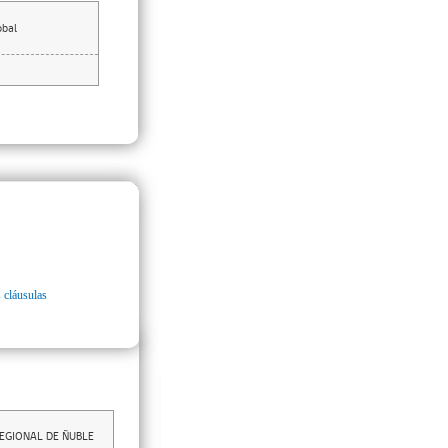
obal
 cláusulas
REGIONAL DE ÑUBLE