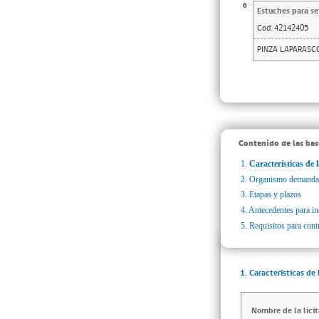
6
Estuches para se
Cod:
42142405
PINZA LAPARASC
Contenido de las bas
1.
Características de l
2.
Organismo demanda
3.
Etapas y plazos
4.
Antecedentes para inc
5.
Requisitos para cont
1. Características de 
Nombre de la licit