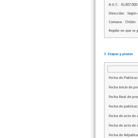
R.U.T.:
61.607.000
Dirección:
Según 
Comuna:
Chillán
Región en que se g
3. Etapas y plazos
Fecha de Publicac
Fecha inicio de pr
Fecha final de pre
Fecha de publicac
Fecha de acto de 
Fecha de acto de 
Fecha de Adjudica