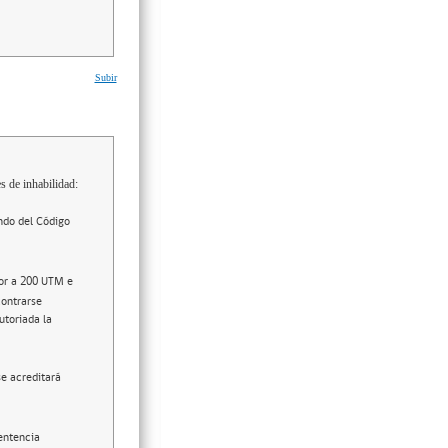
Subir
s de inhabilidad:
ndo del Código
ior a 200 UTM e
contrarse
utoriada la
se acreditará
entencia