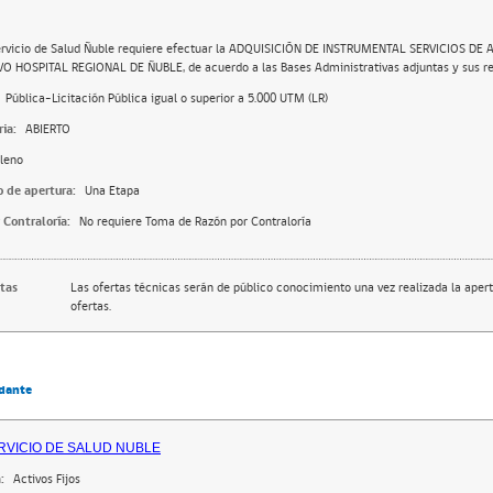
ervicio de Salud Ñuble requiere efectuar la ADQUISICIÓN DE INSTRUMENTAL SERVICIOS DE
O HOSPITAL REGIONAL DE ÑUBLE, de acuerdo a las Bases Administrativas adjuntas y sus re
Pública-Licitación Pública igual o superior a 5.000 UTM (LR)
ia:
ABIERTO
leno
o de apertura:
Una Etapa
 Contraloría:
No requiere Toma de Razón por Contraloría
rtas
Las ofertas técnicas serán de público conocimiento una vez realizada la apert
ofertas.
dante
RVICIO DE SALUD NUBLE
:
Activos Fijos