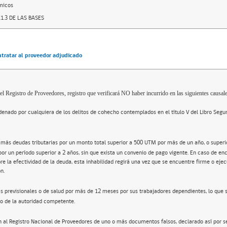
micos
1.3 DE LAS BASES
ntratar al proveedor adjudicado
el Registro de Proveedores, registro que verificará NO haber incurrido en las siguientes causale
enado por cualquiera de los delitos de cohecho contemplados en el título V del Libro Segu
 más deudas tributarias por un monto total superior a 500 UTM por más de un año, o super
por un período superior a 2 años, sin que exista un convenio de pago vigente. En caso de en
re la efectividad de la deuda, esta inhabilidad regirá una vez que se encuentre firme o ejec
n.
s previsionales o de salud por más de 12 meses por sus trabajadores dependientes, lo que 
o de la autoridad competente.
n al Registro Nacional de Proveedores de uno o más documentos falsos, declarado así por s