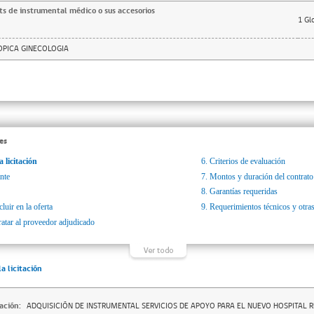
ts de instrumental médico o sus accesorios
1
Gl
OPICA GINECOLOGIA
es
a licitación
6.
Criterios de evaluación
nte
7.
Montos y duración del contrato
8.
Garantías requeridas
luir en la oferta
9.
Requerimientos técnicos y otras
ratar al proveedor adjudicado
la licitación
ación:
ADQUISICIÓN DE INSTRUMENTAL SERVICIOS DE APOYO PARA EL NUEVO HOSPITAL 