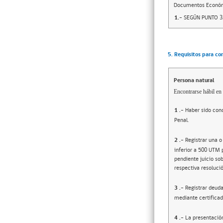
Documentos Econó
1.-
SEGÚN PUNTO 3.
5. Requisitos para co
Persona natural
Encontrarse hábil en 
1
.-
Haber sido cond
Penal.
2
.-
Registrar una o
inferior a 500 UTM 
pendiente juicio sob
respectiva resolució
3
.-
Registrar deuda
mediante certificad
4
.-
La presentació