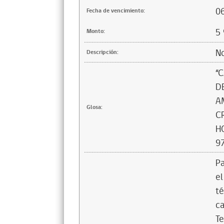
0
Fecha de vencimiento:
5
Monto:
No
Descripción:
“
D
A
Glosa:
C
H
9
Pa
el
té
ca
Te