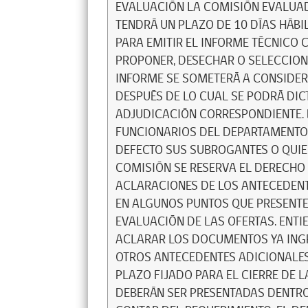
EVALUACIÓN LA COMISIÓN EVALUADORA, NOMBRADA POR DECRETO ALCALDICIO, TENDRÁ UN PLAZO DE 10 DÍAS HÁBILES, A CONTAR DE LA FECHA DE LA APERTURA, PARA EMITIR EL INFORME TÉCNICO CORRESPONDIENTE, EL CUAL PODRÁ PROPONER, DESECHAR O SELECCIONAR ALGUNA DE LAS PROPUESTAS. ESTE INFORME SE SOMETERÁ A CONSIDERACIÓN DEL ALCALDE, PARA SU APROBACION, DESPUÉS DE LO CUAL SE PODRÁ DICTAR EL DECRETO ALCALDICIO DE ADJUDICACIÓN CORRESPONDIENTE. DICHA COMISIÓN ESTARÁ INTEGRADA POR FUNCIONARIOS DEL DEPARTAMENTO DE EDUCACIÓN, PUDIENDO FUNCIONAR EN SU DEFECTO SUS SUBROGANTES O QUIENES SE DESIGNEN EN SU REPRESENTACIÓN. LA COMISIÓN SE RESERVA EL DERECHO DE SOLICITAR A LOS OFERENTES ACLARACIONES DE LOS ANTECEDENTES DE SUS PROPUESTAS, ESPECÍFICAMENTE EN ALGUNOS PUNTOS QUE PRESENTEN DUDAS, PARA PERMITIR UNA MEJOR EVALUACIÓN DE LAS OFERTAS. ENTIENDASE EN ESTE PUNTO, QUE SOLO SE PODRAN ACLARAR LOS DOCUMENTOS YA INGRESADOS EN LA PROPUESTA Y NO AGREGAR OTROS ANTECEDENTES ADICIONALES QUE HAYAN SIDO OBVIADOS DENTRO DEL PLAZO FIJADO PARA EL CIERRE DE LA PROPUESTA. DICHAS ACLARACIONES DEBERÁN SER PRESENTADAS DENTRO DE UN PLAZO MÁXIMO DE 2 DÍAS HÁBILES A CONTAR DEL REQUERIMIENTO. EL DEPARTAMENTO DE EDUCACIÓN SE RESERVA EL DERECHO A RECHAZAR TODAS LAS OFERTAS UNA VEZ EVALUADAS, O ACEPTAR CUALQUIERA DE ELLAS, SEGÚN CALIFICACIÓN QUE REALICE LA COMISIÓN. EN LA EVENTUALIDAD QUE SE PRESENTE UN OFERENTE, O SOLO UNO CUMPLA CON LO EXIGIDO, NO SE APLICARÁ LA SEÑALADA EVALUACIÓN, POR CUANTO, NO EXISTIRÍA PATRÓN DE COMPARACIÓN, SÓLO SE VERIFICARÁN EL FIEL CUMPLIMIENTO DE LOS ANTECEDENTES SOLICITADOS, Y QUE ESTA PROPUESTA REPRESENTE LOS INTERESES DEL DEPTO. DE EDUCACIÓN MUNICIPAL. TODAS LAS PROPUESTAS SELECCIONADAS PERMANECERÁN VIGENTES HASTA QUE EL OFERENTE ADJUDICADO HAYA CONFIRMADO SU RESPECTIVA ORDEN DE COMPRA. EN TODO CASO, DICHA VIGENCIA NO PODRÁ SER SUPERIOR A 60 DÍAS CORRIDOS, PERÍODO QUE UNA VEZ VENCIDO POSIBILITARÁ EL DESISTIMIENTO AUTOMÁTICO DE LOS DEMÁS OFERENTES, SI ASÍ LO ESTIMAREN. EN CASO DE EMPATES EN EL RESULTADO FINAL DE LA EVALUACIÓN, SE ADJUDICARÁ LA OFERTA DEL PROVEEDOR QUE OBTUVIERE UN MAYOR PUNTAJE EN EL FACTOR DE MÁS ALTA PONDERACIÓN SEGÚN ESTAS BASES, DE MANTENERSE LA SITUACIÓN SE ANALIZARÁ EL FACTOR QUE LE SIGUE EN PONDERACIÓN Y ASÍ SUCESIVAMENTE HASTA QUE SE PRODUZCA EL DESEMPATE, EN CASO DE EXISTIR UN NUEVO EMPATE SE OPTARÁ POR LA PROPUESTA DE MENOR COSTO, Y EN CASO QUE NO SEA POSIBLE EVALUAR LO ANTERIOR, Y PERSISTA EL EMPATE, SE ADJUDICARÁ LA OFERTA MÁS CONVENIENTE A LOS INTERESES MUNICIPALES SEGÚN LA CALIDAD DEL BIEN O SERVICIO A ADQUIRIR, CONSIDERANDO ADEMÁS LA EXPERIENCIA ANTERIOR DE LOS PROVEEDORES CON EL DEPARTAMENTO DE EDUCACIÓN, PRIVILEGIANDO LOS TRABAJOS Y SERVICIOS REALIZADOS EN FORMA MÁS SATISFACTORIOS. EN RELACIÓN A LA LEY Nº20.238, QUE MODIFICA LA LEY Nº 19.886, ASEGURANDO LA PROTECCIÓN DE LOS TRABAJADORES Y LA LIBRE COMPETENCIA EN LA PROVISIÓN DE BIENES Y SERVICIOS A LA ADMINISTRACIÓN DEL ESTADO, SE DEBE TENER PRESENTE QUE:  QUEDARÁN EXCLUIDOS QUIENES, AL MOMENTO DE LA PRESENTACIÓN DE LA OFERTA, DE LA FORMULACIÓN DE LA PROPUESTA O DE LA SUSCRIPCIÓN DE LA CONVENCIÓN, SEGÚN SE TRATE DE LICITACIONES PÚBLICAS, PRIVADAS O CONTRATACIÓN DIRECTA, HAYAN SIDO CONDENADOS POR PRÁCTICAS ANTISINDICALES O INFRACCIÓN A LOS DERECHOS FUNDAMENTALES DEL TRABAJADOR, DENTRO DE LOS ANTERIORES DOS AÑOS.  EN CASO DE QUE LA EMPRESA QUE OBTENGA LA LICITACIÓN O CELEBRE CONVENIO REGISTRE SALDOS INSOLUTOS DE REMUNERACIONES O COTIZACIONES DE SEGURIDAD SOCIAL CON SUS ACTUALES TRABAJADORES O CON TRABAJADORES CONTRATADOS EN LOS ÚLTIMOS DOS AÑOS, LOS PRIMEROS ESTADOS DE PAGO PRODUCTO DEL CONTRATO LICITADO DEBERÁN SER DESTINADOS AL PAGO DE DICHAS OBLIGACIONES, DEBIENDO LA EMPRESA ACREDITAR QUE LA TOTALIDAD DE LAS OBLIGACIONES SE ENCUENTRAN PAGADAS AL CUMPLIRSE LA MITAD DEL PERÍODO DE EJECUCIÓN DEL CONTRATO, CON UN MÁXIMO DE SEIS MESES. EN ESTE CASO LA MUNICIPALIDAD EXIGIRÁ QUE LA EMPRESA CONTRATADA PROCEDA A DICHOS PAGOS Y PRESENTE LOS COMPROBANTES Y PLANILLAS QUE DEMUESTREN EL TOTAL CUMPLIMIENTO DE LA OBLIGACIÓN. EL INCUMPLIMIENTO DE ESTAS OBLIGACIONES POR PARTE DE LA EMPRESA CONTRATADA, DARÁ DERECHO A DAR POR TERMINADO EL RESPECTIVO CONTRATO, PUDIENDO LLAMARSE A UNA NUEVA LICITACIÓN EN LA QUE LA EMPRESA REFERIDA NO PODRÁ PARTICIPAR. ADJUDICACIÓN LA ADJUDICACIÓN DE LA LICITACIÓN SE OFICIALIZARÁ MEDIANTE DECRETO ALCALDICIO. LOS PROVEEDORES DEBERÁN ACEPTAR O RECHAZAR LAS ÓRDENES DE COMPRA (O.C.) REC