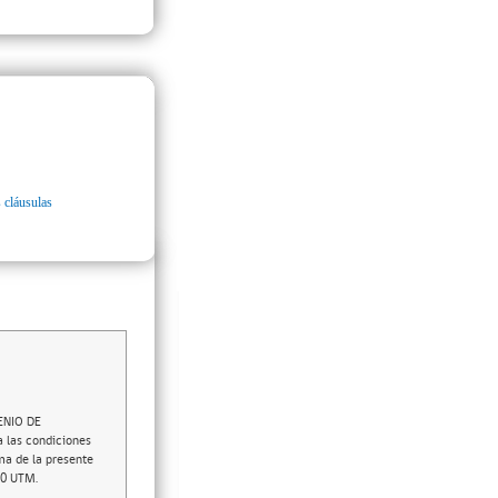
 cláusulas
VENIO DE
 las condiciones
ma de la presente
00 UTM.