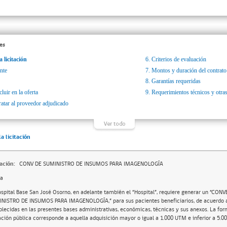
es
a licitación
6.
Criterios de evaluación
nte
7.
Montos y duración del contrato
8.
Garantías requeridas
luir en la oferta
9.
Requerimientos técnicos y otras
ratar al proveedor adjudicado
la licitación
ación:
CONV DE SUMINISTRO DE INSUMOS PARA IMAGENOLOGÍA
da
ospital Base San José Osorno, en adelante también el “Hospital”, requiere generar un “CON
NISTRO DE INSUMOS PARA IMAGENOLOGÍA,” para sus pacientes beneficiarios, de acuerdo a
blecidas en las presentes bases administrativas, económicas, técnicas y sus anexos. La for
tación pública corresponde a aquella adquisición mayor o igual a 1.000 UTM e inferior a 5.0