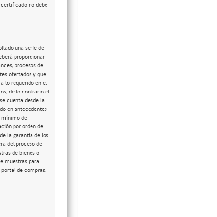
l certificado no debe
ollado una serie de
deberá proporcionar
cances, procesos de
etes ofertados y que
a lo requerido en el
s, de lo contrario el
se cuenta desde la
ado en antecedentes
o mínimo de
ación por orden de
e la garantía de los
era del proceso de
stras de bienes o
 de muestras para
l portal de compras,