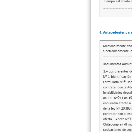
Tiempo estimado d
4. Antecedentes para 
Adicionalmente, tod
electrónicamente la
Documentos Adminis
1.-
Los oferentes de
Nº 1: Identificación
Formulario N°6: Dec
contratar con la Adm
inhabilidades descri
del D.L. N°211 de 1
encuentra afecto a 
de la ley Nº 20.393 
contratar con el es
oferta. • Anexo N°3
Chilecompra). Al mo
cotizaciones de seg