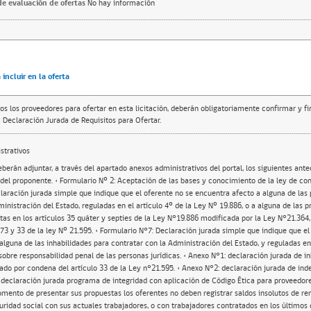
e evaluación de ofertas
No hay información
incluir en la oferta
os los proveedores para ofertar en esta licitación, deberán obligatoriamente confirmar y f
 Declaración Jurada de Requisitos para Ofertar.
trativos
berán adjuntar, a través del apartado anexos administrativos del portal, los siguientes ant
 del proponente. • Formulario Nº 2: Aceptación de las bases y conocimiento de la ley de con
laración jurada simple que indique que el oferente no se encuentra afecto a alguna de las 
inistración del Estado, reguladas en el artículo 4º de la Ley Nº 19.886, o a alguna de las p
tas en los artículos 35 quáter y septies de la Ley N°19.886 modificada por la Ley N°21.364, a
973 y 33 de la ley Nº 21.595. • Formulario N°7: Declaración jurada simple que indique que el
alguna de las inhabilidades para contratar con la Administración del Estado, y reguladas en 
sobre responsabilidad penal de las personas jurídicas. • Anexo N°1: declaración jurada de i
tado por condena del artículo 33 de la Ley n°21.595. • Anexo N°2: declaración jurada de in
: declaración jurada programa de integridad con aplicación de Código Ética para proveedore
mento de presentar sus propuestas los oferentes no deben registrar saldos insolutos de r
uridad social con sus actuales trabajadores, o con trabajadores contratados en los últimos 