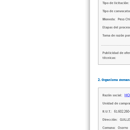
Tipo de licitación:
Tipo de convocator
Moneda:
Peso Chi
Etapas del proces
Toma de razón por
Publicidad de ofe
técnicas:
2. Organismo deman
Razón social:
HO
Unidad de compra
R.U.T.:
61.602.260
Dirección:
GUILL
Comuna:
Osorno