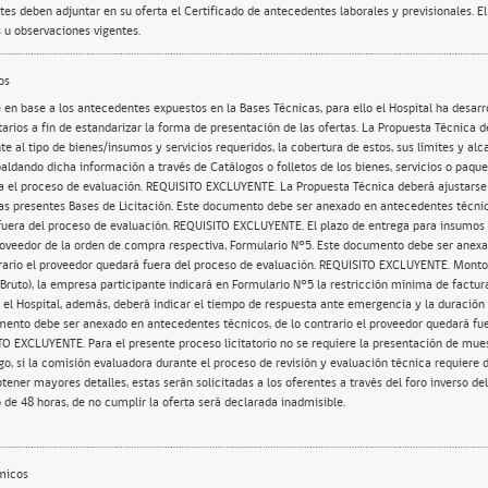
ntes deben adjuntar en su oferta el Certificado de antecedentes laborales y previsionales. E
 u observaciones vigentes.
os
 en base a los antecedentes expuestos en la Bases Técnicas, para ello el Hospital ha desarr
ios a fin de estandarizar la forma de presentación de las ofertas. La Propuesta Técnica 
e al tipo de bienes/insumos y servicios requeridos, la cobertura de estos, sus límites y al
paldando dicha información a través de Catálogos o folletos de los bienes, servicios o paqu
a el proceso de evaluación. REQUISITO EXCLUYENTE. La Propuesta Técnica deberá ajustarse 
as presentes Bases de Licitación. Este documento debe ser anexado en antecedentes técnico
uera del proceso de evaluación. REQUISITO EXCLUYENTE. El plazo de entrega para insumos 
roveedor de la orden de compra respectiva, Formulario N°5. Este documento debe ser anex
trario el proveedor quedará fuera del proceso de evaluación. REQUISITO EXCLUYENTE. Mont
Bruto), la empresa participante indicará en Formulario N°5 la restricción mínima de factur
el Hospital, además, deberá indicar el tiempo de respuesta ante emergencia y la duración d
ento debe ser anexado en antecedentes técnicos, de lo contrario el proveedor quedará fu
O EXCLUYENTE. Para el presente proceso licitatorio no se requiere la presentación de mue
o, si la comisión evaluadora durante el proceso de revisión y evaluación técnica requiere
ener mayores detalles, estas serán solicitadas a los oferentes a través del foro inverso de
de 48 horas, de no cumplir la oferta será declarada inadmisible.
micos