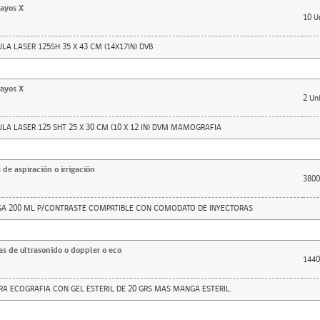
rayos X
10
U
ULA LASER 125SH 35 X 43 CM (14X17IN) DVB
rayos X
2
Un
ULA LASER 125 SHT 25 X 30 CM (10 X 12 IN) DVM MAMOGRAFIA
de aspiración o irrigación
3800
NGA 200 ML P/CONTRASTE COMPATIBLE CON COMODATO DE INYECTORAS
s de ultrasonido o doppler o eco
1440
ARA ECOGRAFIA CON GEL ESTERIL DE 20 GRS MAS MANGA ESTERIL.