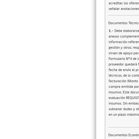
acreditar, los ofere
señalar anotaciones
Documentos Técnic
1.-
Debe elaborarse
anexos complementar
información referent
gestión y otros; res
sirvan de apoyo par
Formulario N°4 de l
proveedor quedará f
fecha de envío al p
técnicos, de lo con
facturación (Monto 
compra emitida por 
insumos. Este docum
evaluación REQUISIT
insumos. Sin embarg
subsanar dudas y obt
en un plazo máximo 
Documentos Econó