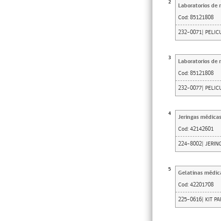
2
Laboratorios de 
Cod:
85121808
232-0071| PELIC
3
Laboratorios de 
Cod:
85121808
232-0077| PELIC
4
Jeringas médicas 
Cod:
42142601
224-8002| JERI
5
Gelatinas médica
Cod:
42201708
225-0616| KIT P