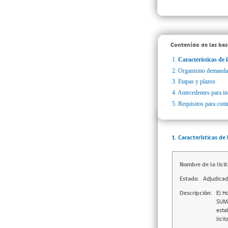
Contenido de las bas
1.
Características de l
2.
Organismo demanda
3.
Etapas y plazos
4.
Antecedentes para inc
5.
Requisitos para cont
1. Características de 
Nombre de la licit
Estado:
Adjudica
Descripción:
El H
SUMI
esta
lici