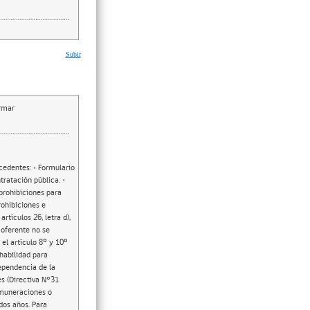
Subir
irmar
ecedentes: • Formulario
tratación pública. •
prohibiciones para
rohibiciones e
rtículos 26, letra d),
 oferente no se
el artículo 8º y 10º
nhabilidad para
dependencia de la
s (Directiva N°31
emuneraciones o
dos años. Para