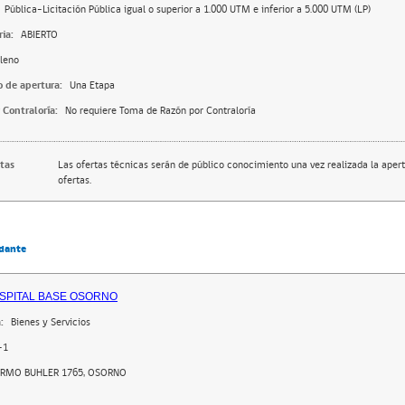
Pública-Licitación Pública igual o superior a 1.000 UTM e inferior a 5.000 UTM (LP)
ia:
ABIERTO
leno
o de apertura:
Una Etapa
 Contraloría:
No requiere Toma de Razón por Contraloría
rtas
Las ofertas técnicas serán de público conocimiento una vez realizada la apert
ofertas.
dante
SPITAL BASE OSORNO
:
Bienes y Servicios
-1
ERMO BUHLER 1765, OSORNO