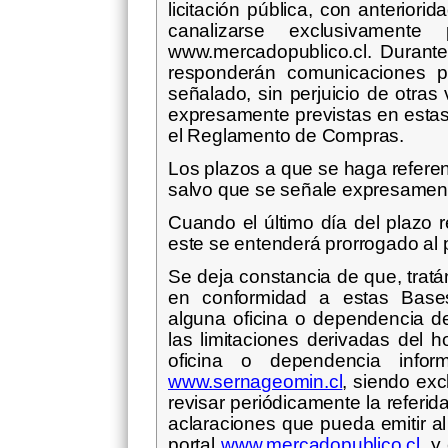
licitación pública, con anterior
canalizarse exclusivamente
www.mercadopublico.cl. Durante
responderán comunicaciones pl
señalado, sin perjuicio de otra
expresamente previstas en estas
el Reglamento de Compras.
Los plazos a que se haga refere
salvo que se señale expresamente
Cuando el último día del plazo 
este se entenderá prorrogado al p
Se deja constancia de que, trat
en conformidad a estas Bases
alguna oficina o dependencia
las limitaciones derivadas del h
oficina o dependencia infor
www.sernageomin.cl
, siendo exc
revisar periódicamente la referi
aclaraciones que pueda emitir
portal
www.mercadopublico.cl
, y