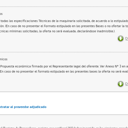
os
 todas las especificaciones Técnicas de la maquinaria solicitada, de acuerdo a lo estipulad
ión. (En caso de no presentar el Formato estipulado en las presentes Bases o no ofertar la to
cnicas mínimas solicitadas, la oferta no será evaluada, declarándose inadmisible.).
micos
 Propuesta económica firmado por el Representante legal del oferente. Ver Anexo N° 3 en a
 (En caso de no presentar el formato estipulado en las presentes bases la oferta no será ev
ntratar al proveedor adjudicado