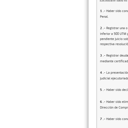
Encontrarse hábil en 
1
.-
Haber sido cond
Penal.
2
.-
Registrar una o
inferior a 500 UTM 
pendiente juicio sob
respectiva resolució
3
.-
Registrar deuda
mediante certificad
4
.-
La presentació
judicial ejecutoriad
5
.-
Haber sido decl
6
.-
Haber sido elim
Dirección de Compr
7
.-
Haber sido cond