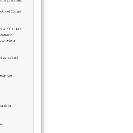
s de inhabilidad:
ndo del Código
ior a 200 UTM e
contrarse
utoriada la
se acreditará
entencia
da de la
or.