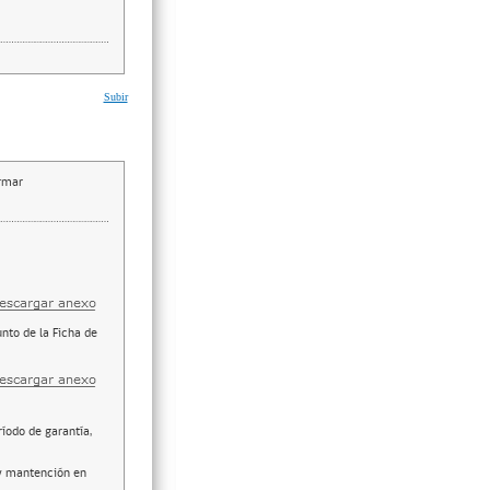
Subir
irmar
nto de la Ficha de
ríodo de garantía,
 y mantención en