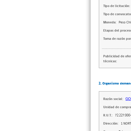
Tipo de licitación:
Tipo de convocator
Moneda:
Peso Chi
Etapas del proces
Toma de razón por
Publicidad de ofe
técnicas:
2. Organismo deman
Razón social:
GO
Unidad de compra
R.U.T.:
72.227.000
Dirección:
1 NORT