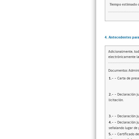
Tiempo estimado d
4. Antecedentes para 
Adicionalmente, tod
electrónicamente la
Documentos Adminis
1.-
- Carta de prese
2.-
- Declaración j
licitación.
3.-
- Declaración j
4.-
- Declaración ju
señalando lugar de 
5.-
- Certificado d