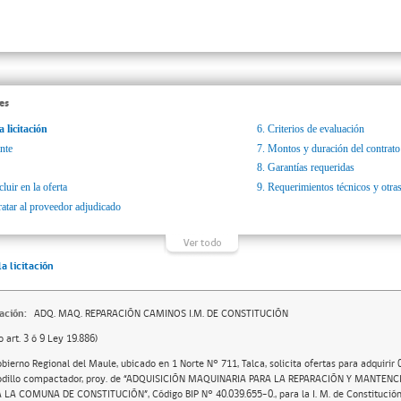
es
a licitación
6.
Criterios de evaluación
nte
7.
Montos y duración del contrato
8.
Garantías requeridas
luir en la oferta
9.
Requerimientos técnicos y otras
ratar al proveedor adjudicado
la licitación
ación:
ADQ. MAQ. REPARACIÓN CAMINOS I.M. DE CONSTITUCIÓN
o art. 3 ó 9 Ley 19.886)
obierno Regional del Maule, ubicado en 1 Norte N° 711, Talca, solicita ofertas para adquirir
odillo compactador, proy. de “ADQUISICIÓN MAQUINARIA PARA LA REPARACIÓN Y MANTEN
 LA COMUNA DE CONSTITUCIÓN”, Código BIP N° 40.039.655-0., para la I. M. de Constitució