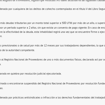
el Registro de Proveedores, registro que verificará NO haber incurrido en las siguientes causale
enado por cualquiera de los delitos de cohecho contemplados en el título V del Libro Segu
 más deudas tributarias por un monto total superior a 500 UTM por más de un año, o super
por un período superior a 2 años, sin que exista un convenio de pago vigente. En caso de en
re la efectividad de la deuda, esta inhabilidad regirá una vez que se encuentre firme o ejec
n.
s previsionales o de salud por más de 12 meses por sus trabajadores dependientes, lo que 
o de la autoridad competente.
n al Registro Nacional de Proveedores de uno o más documentos falsos, declarado así por s
a.
arado en quiebra por resolución judicial ejecutoriada.
inado o encontrarse suspendido del Registro Nacional de Proveedores por resolución funda
as.
enado por prácticas antisindicales o infracción a los derechos fundamentales del trabajad