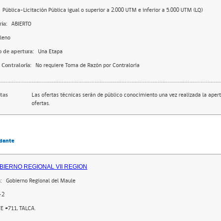
Pública-Licitación Pública igual o superior a 2.000 UTM e inferior a 5.000 UTM (LQ)
ia:
ABIERTO
leno
o de apertura:
Una Etapa
 Contraloría:
No requiere Toma de Razón por Contraloría
rtas
Las ofertas técnicas serán de público conocimiento una vez realizada la apert
ofertas.
dante
BIERNO REGIONAL VII REGION
:
Gobierno Regional del Maule
-2
E #711, TALCA.