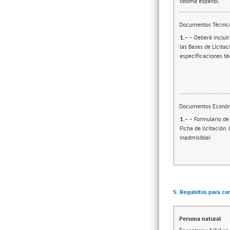
idioma español.
Documentos Técnic
1.-
- Deberá incluir
las Bases de Licitac
especificaciones té
Documentos Econó
1.-
- Formulario de
Ficha de licitación.
inadmisible)
5. Requisitos para co
Persona natural