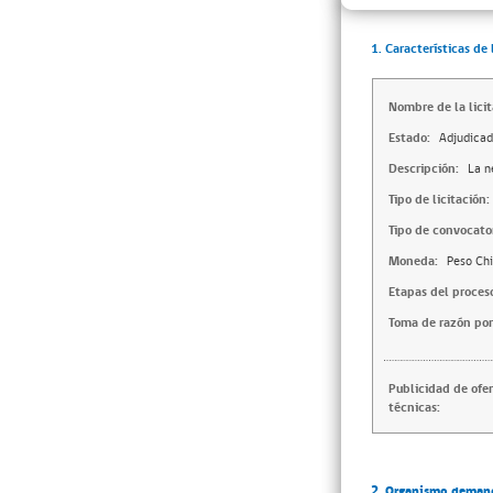
1. Características de 
Nombre de la licit
Estado:
Adjudica
Descripción:
La n
Tipo de licitación:
Tipo de convocator
Moneda:
Peso Chi
Etapas del proces
Toma de razón por
Publicidad de ofe
técnicas:
2. Organismo deman