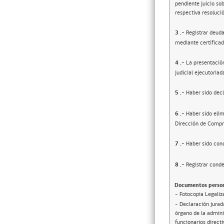
pendiente juicio sob
respectiva resolució
3
.-
Registrar deuda
mediante certificad
4
.-
La presentació
judicial ejecutoriad
5
.-
Haber sido decl
6
.-
Haber sido elim
Dirección de Compr
7
.-
Haber sido cond
8
.-
Registrar conde
Documentos person
- Fotocopia Legaliz
- Declaración jurada
órgano de la adminis
funcionarios direct