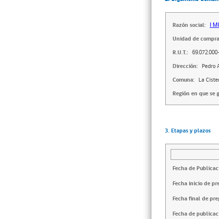
Razón social:
I 
Unidad de compra
R.U.T.:
69.072.000
Dirección:
Pedro 
Comuna:
La Ciste
Región en que se g
3. Etapas y plazos
Fecha de Publicac
Fecha inicio de pr
Fecha final de pre
Fecha de publicac