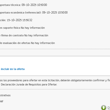
apertura técnica:
09-10-2025 10:50:00
apertura económica (referencial):
09-10-2025 10:50:00
ción:
15-10-2025 15:56:32
n soporte fisico
No hay información
 firma de contrato
No hay información
e evaluación de ofertas
No hay información
incluir en la oferta
os los proveedores para ofertar en esta licitación, deberán obligatoriamente confirmar y f
 Declaración Jurada de Requisitos para Ofertar.
trativos
04F