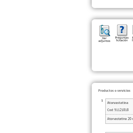
Productos o servicios
1
Atorvastatina
Cod:
51121818
Atorvastatina 20 