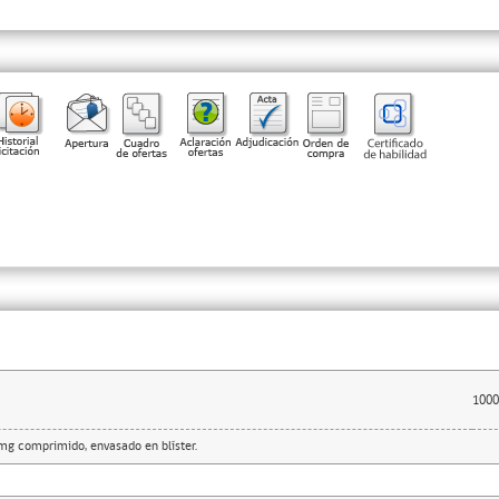
1000
mg comprimido, envasado en blíster.