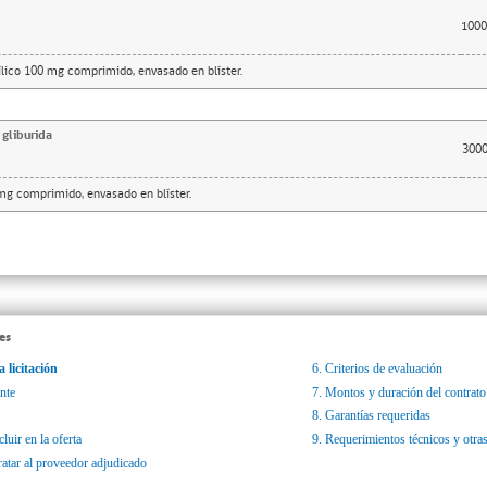
1000
cílico 100 mg comprimido, envasado en blíster.
gliburida
300
mg comprimido, envasado en blíster.
es
a licitación
6.
Criterios de evaluación
nte
7.
Montos y duración del contrato
8.
Garantías requeridas
luir en la oferta
9.
Requerimientos técnicos y otras
ratar al proveedor adjudicado