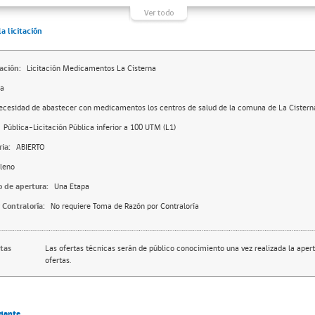
la licitación
ación:
Licitación Medicamentos La Cisterna
da
ecesidad de abastecer con medicamentos los centros de salud de la comuna de La Cistern
Pública-Licitación Pública inferior a 100 UTM (L1)
ia:
ABIERTO
leno
o de apertura:
Una Etapa
 Contraloría:
No requiere Toma de Razón por Contraloría
rtas
Las ofertas técnicas serán de público conocimiento una vez realizada la apert
ofertas.
dante