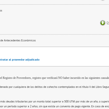
os
 de Antecedentes Económicos
ntratar al proveedor adjudicado
el Registro de Proveedores, registro que verificará NO haber incurrido en las siguientes causale
enado por cualquiera de los delitos de cohecho contemplados en el título V del Libro Segu
 más deudas tributarias por un monto total superior a 500 UTM por más de un año, o super
por un período superior a 2 años, sin que exista un convenio de pago vigente. En caso de en