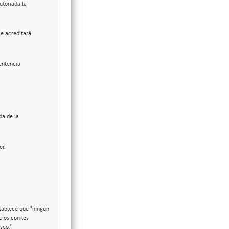
utoriada la
se acreditará
entencia
da de la
or.
stablece que "ningún
cios con los
sco."