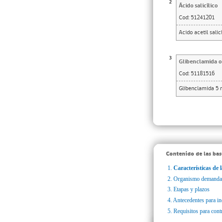
2
Ácido salicílico
Cod:
51241201
Acido acetil sali
3
Glibenclamida o 
Cod:
51181516
Glibenclamida 5 
Contenido de las bas
1.
Características de l
2.
Organismo demanda
3.
Etapas y plazos
4.
Antecedentes para inc
5.
Requisitos para cont