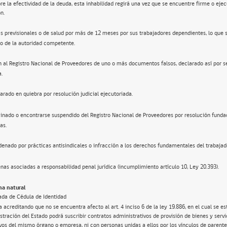
re la efectividad de la deuda, esta inhabilidad regirá una vez que se encuentre firme o ejec
n.
s previsionales o de salud por más de 12 meses por sus trabajadores dependientes, lo que 
o de la autoridad competente.
n al Registro Nacional de Proveedores de uno o más documentos falsos, declarado así por s
a.
arado en quiebra por resolución judicial ejecutoriada.
inado o encontrarse suspendido del Registro Nacional de Proveedores por resolución funda
as.
enado por prácticas antisindicales o infracción a los derechos fundamentales del trabajad
nas asociadas a responsabilidad penal jurídica (incumplimiento artículo 10, Ley 20.393).
a natural
ada de Cédula de Identidad
 acreditando que no se encuentra afecto al art. 4 inciso 6 de la ley 19.886, en el cual se e
tración del Estado podrá suscribir contratos administrativos de provisión de bienes y servi
ivos del mismo órgano o empresa, ni con personas unidas a ellos por los vínculos de parente