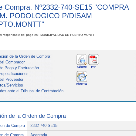
e Compra. Nº
2332-740-SE15
"
COMPRA
M. PODOLOGICO P/DISAM
PTO.MONTT
"
el responsable del pago es I MUNICIPALIDAD DE PUERTO MONTT
mación de la Orden de Compra
 del Comprador
 de Pago y Facturación
Especificaciones
 del Proveedor
tos/Servicios
das ante el Tribunal de Contratación
ción de la Orden de Compra
den de Compra
2332-740-SE15
den de Compra
Aceptada