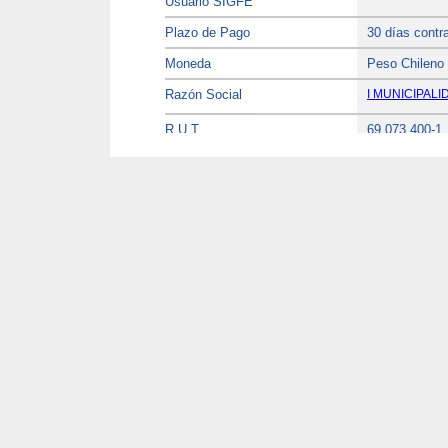
Usuario SIGFE
Plazo de Pago
30 días contr
Moneda
Peso Chileno
Razón Social
I MUNICIPAL
R.U.T.
69.073.400-1
Dirección de Facturación
Av. Barros 
Comuna
San Antonio
Impuesto
1406000
Dirección de Envío de la Factura
Av. Barros 
4 .- Otras Especificaciones
Fecha de Entrega
5 .- Datos del Proveedor
Proveedor
SERVICIOS T
Razón Social
SERVICIOS T
R.U.T.
79.894.670-6