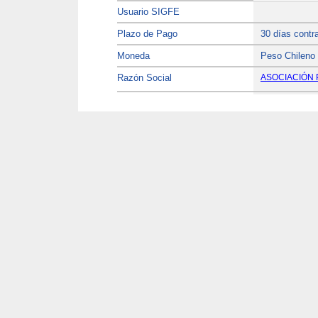
Usuario SIGFE
Plazo de Pago
30 días contr
Moneda
Peso Chileno
Razón Social
ASOCIACIÓN 
R.U.T.
65.189.089-6
Dirección de Facturación
CHACABUCO
Comuna
Valdivia
Impuesto
0
Dirección de Envío de la Factura
CHACABUCO
4 .- Otras Especificaciones
Fecha de Entrega
5 .- Datos del Proveedor
Proveedor
SAMY LIZAM
Razón Social
SAMUEL LIZ