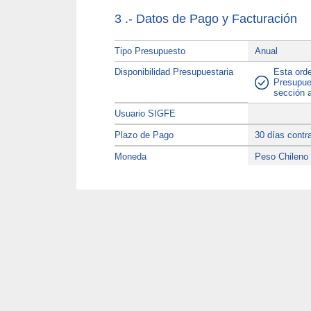
3 .- Datos de Pago y Facturación
Tipo Presupuesto
Anual
Disponibilidad Presupuestaria
Esta orde
Presupues
sección a
Usuario SIGFE
Plazo de Pago
30 días contr
Moneda
Peso Chileno
Razón Social
I MUNICIPALI
R.U.T.
69.010.100-9
Dirección de Facturación
Patricio Lync
Comuna
Arica
Impuesto
0
Dirección de Envío de la Factura
Patricio Lync
4 .- Otras Especificaciones