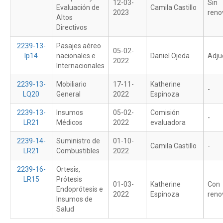
12-03-
Sin
Evaluación de
Camila Castillo
2023
reno
Altos
Directivos
2239-13-
Pasajes aéreo
05-02-
lp14
nacionales e
Daniel Ojeda
Adju
2022
Internacionales
2239-13-
Mobiliario
17-11-
Katherine
-
LQ20
General
2022
Espinoza
2239-13-
Insumos
05-02-
Comisión
-
LR21
Médicos
2022
evaluadora
2239-14-
Suministro de
01-10-
Camila Castillo
-
LR21
Combustibles
2022
2239-16-
Ortesis,
LR15
Prótesis
01-03-
Katherine
Con
Endoprótesis e
2022
Espinoza
reno
Insumos de
Salud